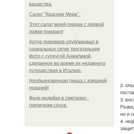
вещества.
Салат "Красное Море".
Этот салат моей сердце с первой
ложки покорил!
Артур пирожков опубликовал в
социальных сетях трогательное
фото с супругой Анжеликой,
сделанное во время их недавнего
путешествия в Италию.
Необыкновенная пицца с изящной
2. оп
подачей!
поста
Филе индейки в сметанно -
3. во
горчичном соусе.
Разве
но и 
4. не
защит