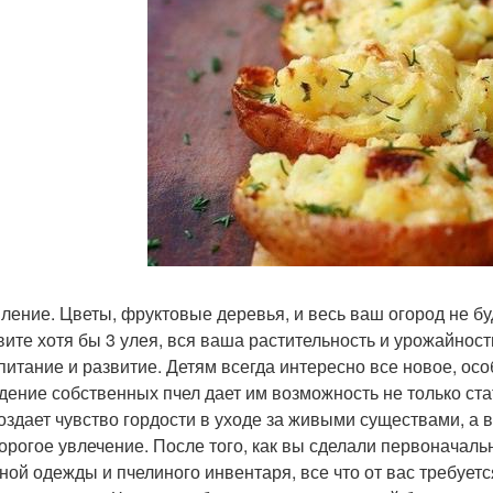
ыление. Цветы, фруктовые деревья, и весь ваш огород не бу
вите хотя бы 3 улея, вся ваша растительность и урожайность
спитание и развитие. Детям всегда интересно все новое, ос
дение собственных пчел дает им возможность не только ста
создает чувство гордости в уходе за живыми существами, а 
дорогое увлечение. После того, как вы сделали первоначаль
ной одежды и пчелиного инвентаря, все что от вас требуетс