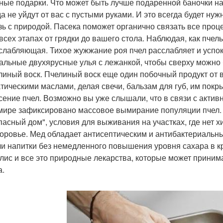
нные подарки. Что может быть лучше подаренной баночки н
да не уйдут от вас с пустыми руками. И это всегда будет ну
язь с природой. Пасека поможет органично связать все проц
 всех этапах от грядки до вашего стола. Наблюдая, как пч
сслабляющая. Тихое жужжание роя пчел расслабляет и успок
альные двухярусные улья с лежанкой, чтобы сверху можно 
елиный воск. Пчелиный воск еще один побочный продукт от
тическими маслами, делая свечи, бальзам для губ, им покр
асение пчел. Возможно вы уже слышали, что в связи с акт
мире зафиксировано массовое вымирание популяции пчел. 
пасный дом", условия для выживания на участках, где нет х
доровье. Мед обладает антисептическим и антибактериальн
ли напитки без немедленного повышения уровня сахара в кр
лис и все это природные лекарства, которые может принима
а.