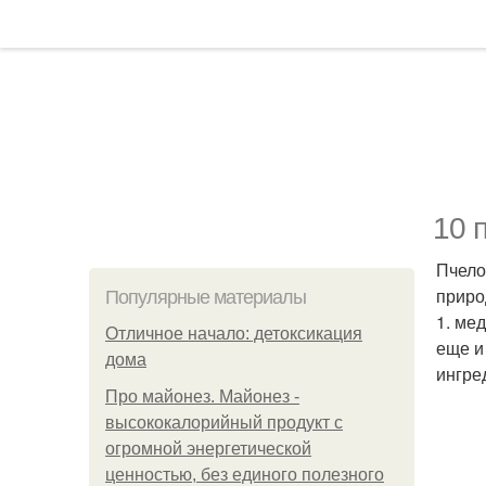
10 
Пчело
приро
Популярные материалы
1. ме
Отличное начало: детоксикация
еще и
дома
ингре
Про майонез. Майонез -
высококалорийный продукт с
огромной энергетической
ценностью, без единого полезного