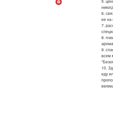
5. це
никог
6. св
ее на
7. ра
специ
8. пч
арома
9. сп
всем 
"Безо
10. З
еду и
пропо
велик