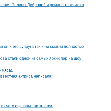
новения Полины Дибровой и романа товстика в
 он и eго сyпpyга так и нe смогли полностью
ова стали одной из самых ярких пар на шоу
 мяса).
известная актриса написала:
 из чего сделаны тарталетки.