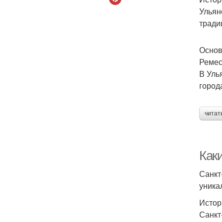
Ульян
тради
Основ
Ремес
В Уль
город
читат
Как
Санкт
уника
Истор
Санкт