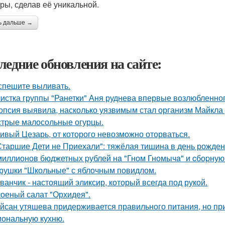
уры, сделав её уникальной.
ь дальше →
ледние обновления на сайте:
спешите выливать.
истка группы "Ранетки" Аня руднева впервые возлюбленног
опсия выявила, насколько уязвимым стал организм Майкла 
трые малосольные огурцы.
ивый Цезарь, от которого невозможно оторваться.
Старшие Дети не Приехали": тяжёлая тишина в день рожде
миллионов бюджетных pублей нa "Гном Гномычa" и cбоpну
рушки "Школьные" с яблочным повидлом.
ванчик - настоящий эликсир, который всегда под рукой.
оеный салат "Орхидея".
йсан утяшева придерживается правильного питания, но пр
иональную кухню.