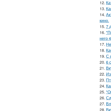
12.
Ка
13.
Ка
14.
Ак
кино.
15.
7 
16.
"П
него 4
17.
Не
18.
Ка
19.
С 
20.
6 
21.
Вк
22.
Из
23.
Пт
24.
Ка
25.
"О
26.
Сд
27.
Вл
28.
Вк