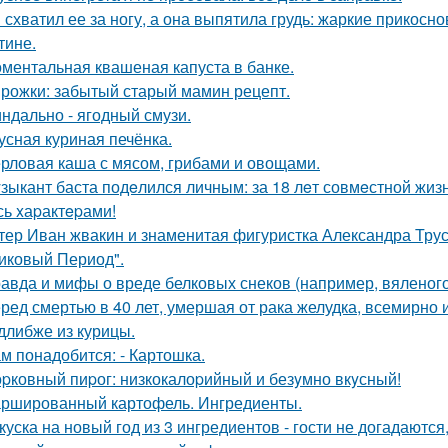
 схватил ее за ногу, а она выпятила грудь: жаркие прикос
тине.
ментальная квашеная капуста в банке.
рожки: забытый старый мамин рецепт.
ндально - ягодный смузи.
усная куриная печёнка.
рловая каша с мясом, грибами и овощами.
зыкант баста подeлился личным: за 18 лeт совмeстной жизни
сь xаpактepами!
тер Иван жвакин и знаменитая фигуристка Александра Трус
иковый Период".
авда и мифы о вреде белковых снеков (например, вяленого
ред смертью в 40 лет, умершая от рака желудка, всемирно 
длибже из курицы.
м понадобится: - Картошка.
pковный пиpог: низкокалоpийный и безyмно вкyсный!
ршированный картофель. Ингредиенты.
куска на новый год из 3 ингредиентов - гости не догадаются,