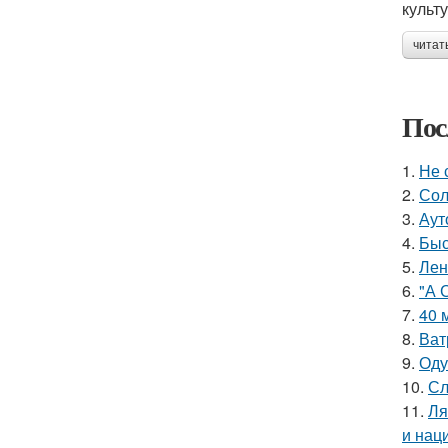
культ
читат
Пос
1.
Не 
2.
Сол
3.
Аут
4.
Быс
5.
Лен
6.
"А 
7.
40 
8.
Ват
9.
Оду
10.
Сл
11.
Ля
и нац