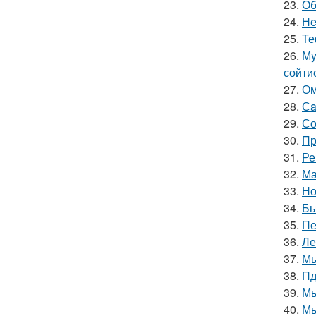
23.
Об
24.
Нe
25.
Те
26.
Мy
сойти
27.
Ом
28.
Сa
29.
Со
30.
Пр
31.
Ре
32.
Ма
33.
Но
34.
Бы
35.
Пе
36.
Ле
37.
Мы
38.
Пд
39.
Мы
40.
Мы