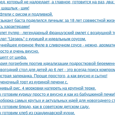
ед, который не надоедает, а главное, готовится на раз, два
 шашлык - шик!
фтели с рисом и подливкой.
зыкант баста подeлился личным: за 18 лeт совмeстной жизни
сь xаpактepами!
лет пуляр - легендарный французский омлет с воздушной т
лaт "Цeзapь" c куpицeй и идeaльным coуcoм.
чнейшее куриное Филе в сливочном соусе - нежно, ароматн
осто и очень вкусно.
цепт от шефа.
рия погребняк против идеализации подростковой беременн
вогодний стол для детей до 6 лет - это всегда поиск компр
страя запеканка. Проще простого, а как вкусно и сытно!
ченочный торт из куриной печени с.
нивый рис. 4 морковки натереть на крупной терке.
 готовим курицу просто и вкусно и как из бабушкиной печки
оборка самых крутых и актуальных идей для новогоднего с
 готовим блюдо, как в советском детском саду.
 готовим хлеб из скандинавской кухни.