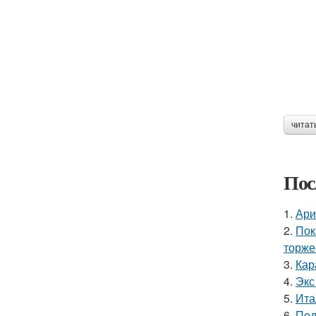
читат
Пос
1.
Ари
2.
Пок
торже
3.
Кар
4.
Экс
5.
Ита
6.
Под