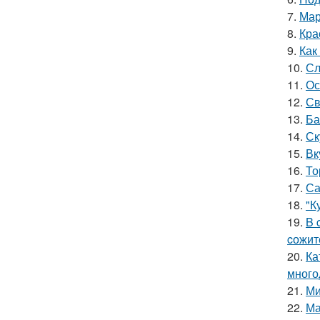
7.
Мар
8.
Кра
9.
Как
10.
Сл
11.
Ос
12.
Св
13.
Ба
14.
Ск
15.
Вк
16.
То
17.
Са
18.
"К
19.
B 
cожит
20.
Ка
много
21.
Ми
22.
Ма