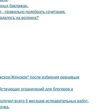
ных баклажан.
е - правильно подобрать сочетания.
падалось на волокна?
ужcкое/Женcкое" поcле избиения ревнивым
ействующих ограничений для блогеров и
получил всего 5 месяцев исправительных работ.
очка.