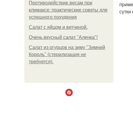
Противодействие весам при
приме
климаксе: практические советы для
сутки
успешного похудения
Салат с яйцом и ветчиной.
Очень вкусный салат "Аленка"!
Салат из огурцов на зиму "Зимний
Король" (стерилизация не
требуется).