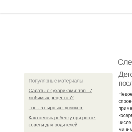
Сле
Дет
Популярные материалы
посл
Салаты с сухариками: топ - 7
Недое
любимых рецептов?
спров
приме
Топ - 5 сырных супчиков.
косер
Как помочь ребенку при рвоте:
числе
советы для родителей
миним