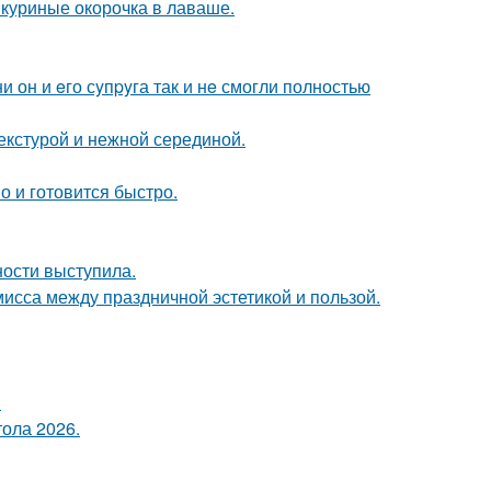
: куриные окорочка в лаваше.
 он и eго сyпpyга так и нe смогли полностью
екстурой и нежной серединой.
о и готовится быстро.
ости выступила.
омисса между праздничной эстетикой и пользой.
!
тола 2026.