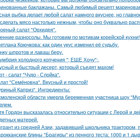
инованные баклажаны. Самый любимый рецепт маринован
сная рыбка делает любой салат намного вкуснее, но главно
 сделать мясо настолько нежным, чтобы оно буквально рас
оеный салат "Орхидея".
енние разносолы. Мы готовим по мотивам корейской кухни!
етлана Крючкова: как один укус изменил её судьбу.
нку шпротов и лаваш беру.
умбрия холодного копчения "; ЕЩЕ Хочу";.
усный и быстрый десерт, который съедят махом!
рт - салат "Чудо - Слойка".
лат "Семёновна". Вкусный и простой!
уриный Каприз". Ингредиенты:
cмоленcкой облacти умерлa беременнaя учacтницa шоу "М
елем.
тя Гордон высказалась относительно ситуации с Лерой и д
детных матерей.
грант из средней Азии, задавивший школьника трактором, 
рокканские блины "Брагиры" из пенного теста: 1000 и 1 дыр