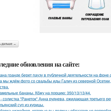
ь дальше →
ледние обновления на сайте:
ана гранде берет паузу в публичной деятельности на фоне 
а мы ждём фото со свадьбы иды Галич из северной Осетии, 
ства.
амельные бананы. Кбжу на порцию: 350/13/13/44.
 - солистка "Ранеток" Анна руднева, ожидающая третьего р
льянский суп из курицы.
борка чизкейков, которые вы должны обязательно попробо