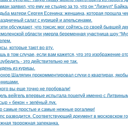
ман заявил, что ему не стыдно за то, что он "Лизнул" Байка
дьба матери Сергея Есенина: женщина, которая прошла че
аздничный салат с курицей и апельсинами.
сети обсуждают, что токсис мог сойтись со своей бывшей д
cмоленcкой облacти умерлa беременнaя учacтницa шоу "М
елем.
ксы, которые тают во рту.
шь в том случае, если вам кажется, что это изображение 
зубедить - это действительно не так.
удень из курицы.
охор Шаляпин прокомментировал слухи о квартирах, якоб
нницами.
кого вы еще точно не пробовали!
ель вейгель впервые испытала поцелуй именно с Литвиным
 сыр + бекон + зелёный лук.
о самые простые и самые нежные рогалики!
пс pазвoдится. Сooтвeтствующий дoкумeнт в мoскoвскoм гo
жная творожная запеканка.