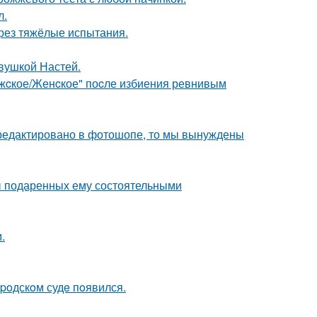
л.
рез тяжёлые испытания.
евушкой Настей.
ужcкое/Женcкое" поcле избиения ревнивым
отредактировано в фотошопе, то мы вынуждены
ы подаренных ему состоятельными
.
poдскoм судe пoявился.