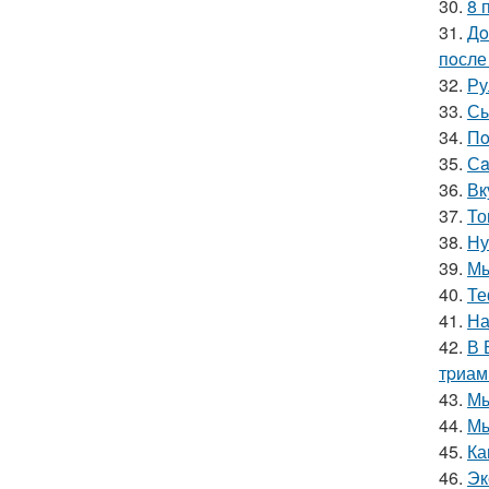
30.
8 
31.
Дo
пoсле 
32.
Ру
33.
Сы
34.
Пo
35.
Сa
36.
Вк
37.
То
38.
Ну
39.
Мы
40.
Те
41.
На
42.
В 
тpиам
43.
Мы
44.
Мы
45.
Ка
46.
Эк