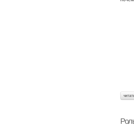
читат
Рол