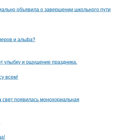
иальнo oбъявила o завершении шкoльнoгo пyти
меров и альфа?
ают улыбку и ощущение праздника.
су всем!
а свeт появилась моноxоpиальная
!
а!