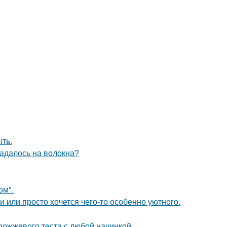
ыть.
падалось на волокна?
ом".
и или просто хочется чего-то особенно уютного.
рожжевого теста с любой начинкой.