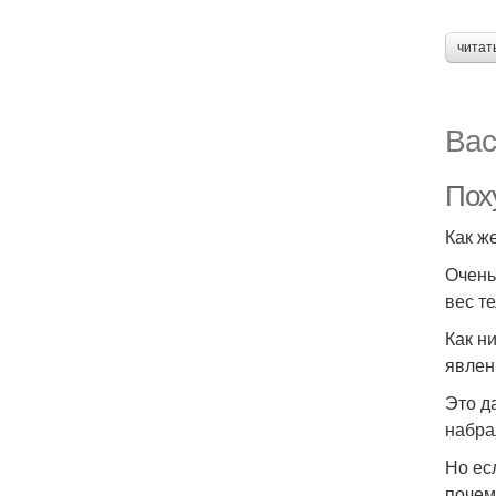
читат
Вас
Пох
Как ж
Очень
вес т
Как н
явлен
Это д
набра
Но ес
почем