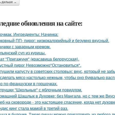
ь дальше →
ледние обновления на сайте:
очмак. Ингредиенты: Начинка:
ковный ПП- пирог: низкокалорийный и безумно вкусный.
нчики с заварным кремом.
льянский суп из курицы.
ат "Пригажуня" (красавица белорусская).
устный пирог Невозможно"Остановиться".
 тушили капусту в советских столовых: вкус, который не заб
 сделать мясо настолько нежным, чтобы оно буквально рас
о по-французски в горшочках.
трушки "Школьные" с яблочным повидлом.
омашний Шашлык в Духовке: без Мангала, но с тем же Вкус
еб на сковороде - это настоящее спасение, когда нет духовк
ндис кинг стала мамой в третий раз.
цца в булочке. Такую пиццу можно приготовить из любого д