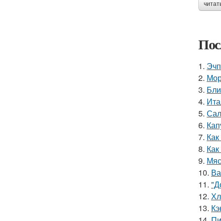
читат
Пос
1.
Эчп
2.
Мор
3.
Бли
4.
Ита
5.
Сал
6.
Кап
7.
Как
8.
Как
9.
Мяс
10.
Ва
11.
"Д
12.
Хл
13.
Кэ
14.
Пи