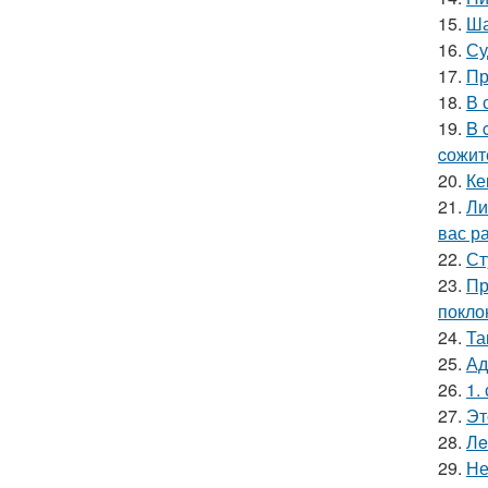
15.
Ша
16.
Су
17.
Пр
18.
В 
19.
B 
cожит
20.
Ке
21.
Ли
вас ра
22.
Ст
23.
Пр
покло
24.
Та
25.
Ад
26.
1.
27.
Эт
28.
Лe
29.
Не