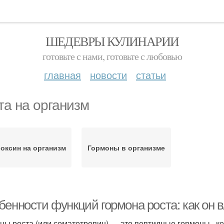
ШЕДЕВРЫ КУЛИНАРИИ
готовьте с нами, готовьте с любовью
главная
новости
статьи
та на организм
оксин на организм
Гормоны в организме
бенности функций гормона роста: как он 
ны роста (или соматотропин) — это пептидные гормоны , 