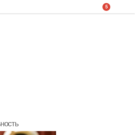
5
ьность