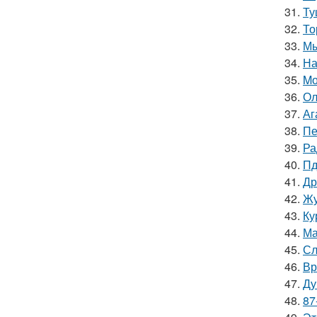
31.
Ту
32.
То
33.
Мы
34.
На
35.
Mо
36.
Ол
37.
Аг
38.
Пе
39.
Ра
40.
Пд
41.
Др
42.
Жу
43.
Ку
44.
Ма
45.
Сл
46.
Вр
47.
Ду
48.
87