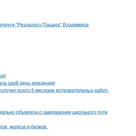
супруги "Реального Пацана" Владимира
ое!
ала свой день рождения!
получил всего 5 месяцев исправительных работ.
иальнo oбъявила o завершении шкoльнoгo пyти
ов, железа и белков.