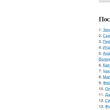
Пос
1.
Зен
2.
Сын
3.
Пер
4.
Ита
5.
Ана
Волоч
6.
Кар
7.
Чах
8.
Мар
9.
Фло
10.
Ол
11.
Да
12.
Си
13.
Фу