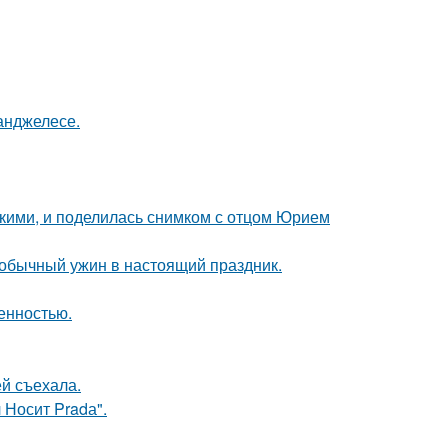
-анджелесе.
зкими, и поделилась снимком с отцом Юрием
 обычный ужин в настоящий праздник.
енностью.
й съехала.
 Носит Pradа".