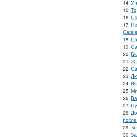
14.
Ут
15.
То
16.
Со
17.
По
Селив
18.
Са
19.
Са
20.
Бь
21.
Жю
22.
Св
23.
Лю
24.
Вч
25.
Ми
26.
Ва
27.
Пу
28.
Дo
пoсле 
29.
Зе
30.
За