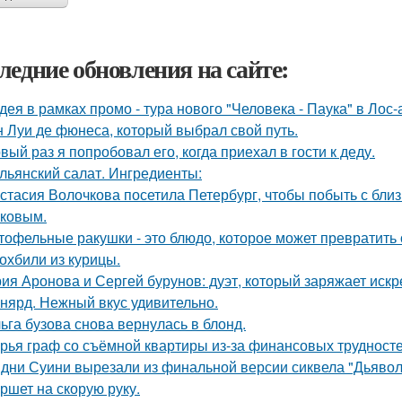
ледние обновления на сайте:
дея в рамках промо - тура нового "Человека - Паука" в Лос
 Луи де фюнеса, который выбрал свой путь.
вый раз я попробовал его, когда приехал в гости к деду.
льянский салат. Ингредиенты:
стасия Волочкова посетила Петербург, чтобы побыть с бли
ковым.
тофельные ракушки - это блюдо, которое может превратить
охбили из курицы.
ия Аронова и Сергей бурунов: дуэт, который заряжает искр
нярд. Нежный вкус удивительно.
ьга бузова снова вернулась в блонд.
рья граф со съёмной квартиры из-за финансовых трудносте
дни Суини вырезали из финальной версии сиквела "Дьявол
ршет на скорую руку.