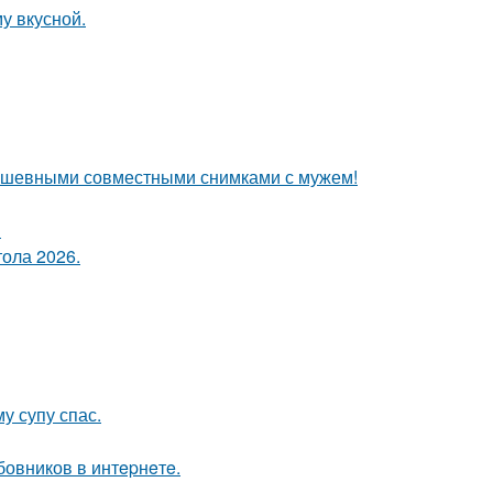
у вкусной.
душевными совместными снимками с мужем!
!
тола 2026.
у супу спас.
овников в интepнeтe.