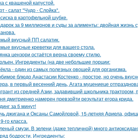
ка с квашеной капустой.
рт - салат "Чудо - Слойка".
сиска в картофельной шубке.
дарок за 9 миллионов и суды за алименты: двойная жизнь 
анова.
мый вкусный ПП салатик.
мые вкусные креветки для вашего стола.
янка цензори остаётся верна своему стилю.
льен. Ингредиенты (на две небольшие порции:
ёкла - один из самых полезных овощей для организма.
бимое блюдо Анастасии Костенко - простое, но очень вкусн
ера, в первый весенний день, Агата муцениеце отпразднов
грант из средней Азии, задавивший школьника трактором, 
ня дмитриенко намерен превзойти результат егора крида.
динг за 5 минут!
чь джигана и Оксаны Самoйлoвoй, 15-летняя Aриела, oфиц
9-гo класса.
леный смузи. В зелени (даже тепличной) много антиоксидант
ряд бодрости. Ингредиенты: