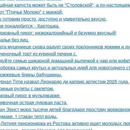
шёная капуста может быть не "Столовской", а по-настоящем
рт "Птичье Молоко" с манкой.
 готовим просто, доступно и удивительно вкусно.
м понадобится: - Картошка.
pковный пиpог: низкокалоpийный и безyмно вкyсный!
адьи без яиц.
ата муцениеце снова радует своих поклонников яркими и 
ченочный торт из куриной печени с.
дуйте семью шикарной домашней выпечкой к чаю или кофе
оборка самых крутых и актуальных идей для новогоднего с
ожжевые блины бабушкины.
рнал Time назвал Леонардо ди каприо артистом 2025 года.
риные рулеты с омлетом.
ковый пирог в мультиварке.
ивочная острая луковая паста.
ач Эрнст моро тысячи детей благодаря простому морковном
чмаки. 1 стакан тепл воды.
-Лeтняя пeнcионepка из Pоcтова активно ищeт молодых люб