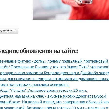
ь дальше →
ледние обновления на сайте:
венчание фитнес - догмы: почему привычный протеиновый 
кагбэ "Похмелья не Бывает у тех, кто Умеет Пить" это сказка
арацци снова заметили Кендалл дженнер и Джейкоба элорд
кая, рассыпчатая и невероятно ароматная домашняя пахла
рма по-питерски, пальчики оближешь!
убцы "Лучшие". Активное время готовки 20 мин.
жетная намазка на хлеб - вкуснее многих дорогих закусок!
очный кекс. На первый взгляд это совершенно обычный кек
щ украинский. Активное время готовки 30 мин + время на о