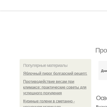
Про
Популярные материалы
Дни
Яблочный пирог болгарский рецепт.
Противодействие весам при
климаксе: практические советы для
успешного похудения
Осво
Куриные голени в сметанно -
Внача
чесночном маринаде.