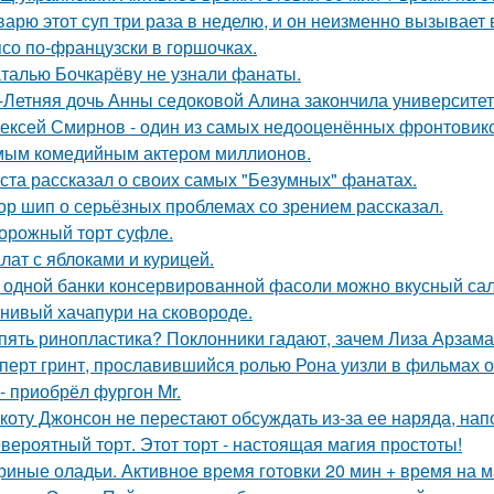
варю этот суп три раза в неделю, и он неизменно вызывает во
со по-французски в горшочках.
талью Бочкарёву не узнали фанаты.
-Летняя дочь Анны седоковой Алина закончила университет
ексей Смирнов - один из самых недооценённых фронтовиков
ым комедийным актером миллионов.
ста рассказал о своих самых "Безумных" фанатах.
ор шип о серьёзных проблемах со зрением рассказал.
орожный торт суфле.
лат с яблоками и курицей.
 одной банки консервированной фасоли можно вкусный сал
нивый хачапури на сковороде.
пять ринопластика? Поклонники гадают, зачем Лиза Арзам
перт гринт, прославившийся ролью Рона уизли в фильмах о
 - приобрёл фургон Mr.
коту Джонсон не перестают обсуждать из-за ее наряда, на
вероятный торт. Этот торт - настоящая магия простоты!
риные оладьи. Активное время готовки 20 мин + время на 