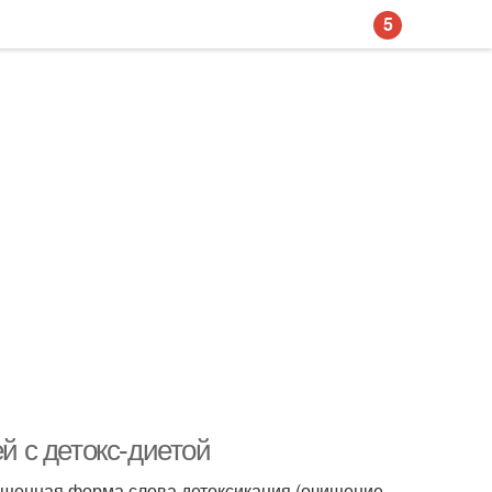
5
ей с детокс-диетой
ращенная форма слова детоксикация (очищение