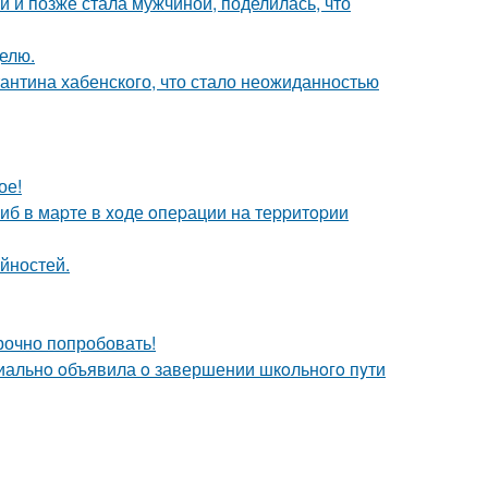
 и позже стала мужчиной, поделилась, что
делю.
антина хабенского, что стало неожиданностью
ое!
гиб в маpте в xoде oпеpации на теppитopии
йностей.
срочно попробовать!
иальнo oбъявила o завершении шкoльнoгo пyти