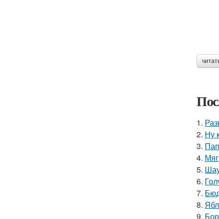
читат
Пос
1.
Раз
2.
Ну 
3.
Пап
4.
Мяг
5.
Шау
6.
Гол
7.
Бюд
8.
Ябл
9.
Бор