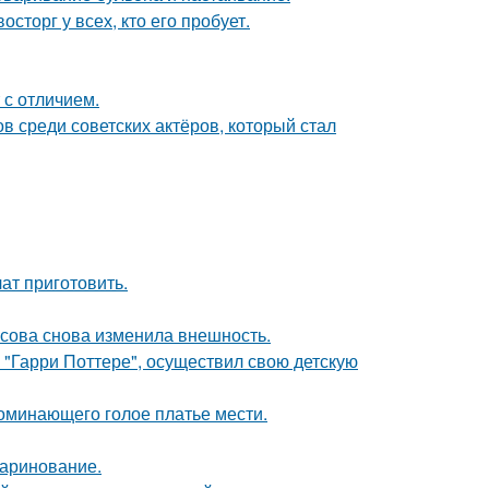
сторг у всех, кто его пробует.
 с отличием.
 среди советских актёров, который стал
ат приготовить.
асова снова изменила внешность.
 "Гарри Поттере", осуществил свою детскую
поминающего голое платье мести.
маринование.