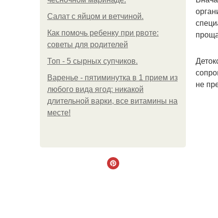
орган
Салат с яйцом и ветчиной.
специ
Как помочь ребенку при рвоте:
проща
советы для родителей
Деток
Топ - 5 сырных супчиков.
сопро
Варенье - пятиминутка в 1 прием из
не пр
любого вида ягод: никакой
длительной варки, все витамины на
месте!