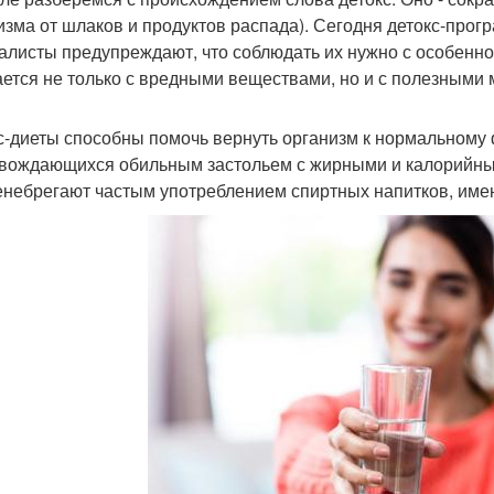
изма от шлаков и продуктов распада). Сегодня детокс-про
алисты предупреждают, что соблюдать их нужно с особенно
ется не только с вредными веществами, но и с полезными м
с-диеты способны помочь вернуть организм к нормальному
вождающихся обильным застольем с жирными и калорийным
енебрегают частым употреблением спиртных напитков, им