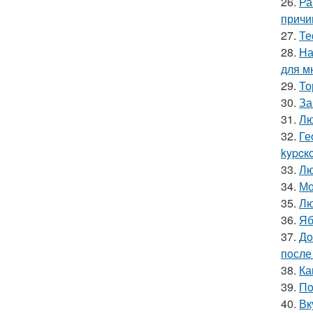
26.
Ра
причи
27.
Те
28.
На
для м
29.
То
30.
За
31.
Лю
32.
Ге
kypcк
33.
Лю
34.
Мо
35.
Лю
36.
Яб
37.
Дo
пoсле 
38.
Ка
39.
Пo
40.
Вк