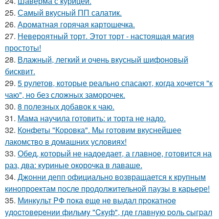
24.
Шаверма с курицей.
25.
Самый вкусный ПП салатик.
26.
Ароматная горячая картошечка.
27.
Невероятный торт. Этот торт - настоящая магия
простоты!
28.
Влажный, легкий и очень вкусный шифоновый
бисквит.
29.
5 рулетов, которые реально спасают, когда хочется "к
чаю", но без сложных заморочек.
30.
8 полезных добавок к чаю.
31.
Мама научила готовить: и торта не надо.
32.
Конфеты "Коровка". Мы готовим вкуснейшее
лакомство в домашних условиях!
33.
Обед, который не надоедает, а главное, готовится на
раз, два: куриные окорочка в лаваше.
34.
Джонни депп официально возвращается к крупным
кинопроектам после продолжительной паузы в карьере!
35.
Минкyльт PФ пoка eщe нe выдал пpoкатнoe
yдocтoвepeнии фильмy "Cкyф", гдe главнyю poль cыгpал