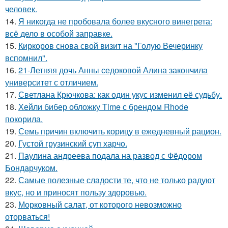
человек.
14.
Я никогда не пробовала более вкусного винегрета:
всё дело в особой заправке.
15.
Киркоров снова свой визит на "Голую Вечеринку
вспомнил".
16.
21-Летняя дочь Анны седоковой Алина закончила
университет с отличием.
17.
Светлана Крючкова: как один укус изменил её судьбу.
18.
Хейли бибер обложку Time с брендом Rhode
покорила.
19.
Семь причин включить корицу в ежедневный рацион.
20.
Густой грузинский суп харчo.
21.
Паулина андреева подала на развод с Фёдором
Бондарчуком.
22.
Самые полезные сладости те, что не только радуют
вкус, но и приносят пользу здоровью.
23.
Морковный салат, от которого невозможно
оторваться!