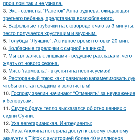
прошлом так и не узнала.
3.
Экс - солистка "Ранеток" Анна руднева, ожидающая
третьего ребенка, представила возлюбленного.
4.
Вафельные трубочки на сковороде к чаю за 3 минуты:
тесто получается хрустящим и вкусным.
5.
Голубцы "Лучшие". Активное время готовки 20 мин.
6.
Колбасные тарелочки с сырной начинкой.
7.
Мы связались с лпшками - ведущие рассказали, чего
ждать от нового сезона.
8.
Мясо 'гармошка' - вкуснятина неописуемая!
9.
Ресторанный трюк: как правильно карамелизовать лук,
чтобы он стал сладким и золотистым!
10.
Госпожу эвелин начинают "Отменять" за неуважение
к белорусам.
11.
Скутер браун тепло высказался об отношениях с
сидни Суини.
12.
Уха вегетарианская. Ингредиенты:
13.
Лиза Анохина потеряла доступ к своему главному
аккаунту в Tiktok с аудиторией более 40 миллионов