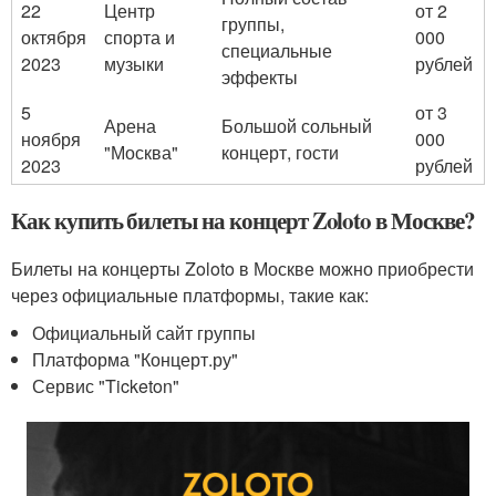
22
Центр
от 2
группы,
октября
спорта и
000
специальные
2023
музыки
рублей
эффекты
5
от 3
Арена
Большой сольный
ноября
000
"Москва"
концерт, гости
2023
рублей
Как купить билеты на концерт Zoloto в Москве?
Билеты на концерты Zoloto в Москве можно приобрести
через официальные платформы, такие как:
Официальный сайт группы
Платформа "Концерт.ру"
Сервис "Ticketon"