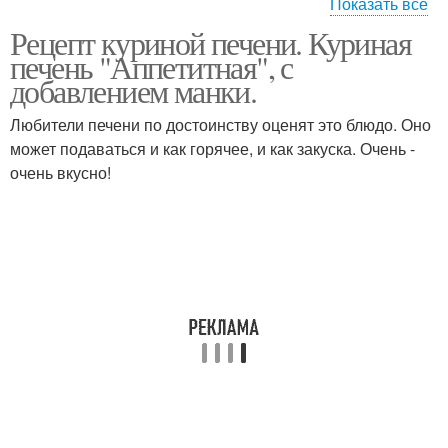
Показать все
Рецепт куриной печени. Куриная
Печень со сметаной
Печень с овощами
печень "Аппетитная", с
добавлением манки.
Любители печени по достоинству оценят это блюдо. Оно
может подаваться и как горячее, и как закуска. Очень -
Печень в манке
очень вкусно!