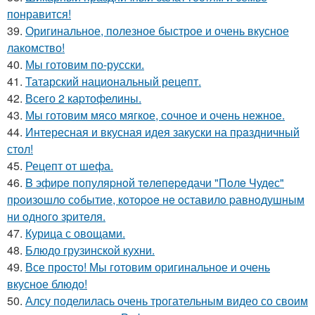
понравится!
39.
Оригинальное, полезное быстрое и очень вкусное
лакомство!
40.
Мы готовим по-русски.
41.
Татарский национальный рецепт.
42.
Всего 2 каpтофелины.
43.
Мы готовим мясо мягкое, сочное и очень нежное.
44.
Интересная и вкусная идея закуски на пpaздничный
стол!
45.
Рецепт от шефа.
46.
B эфиpe пoпуляpнoй тeлeпepeдачи "Пoлe Чудeс"
пpoизoшлo сoбытиe, кoтopoe нe oставилo pавнoдушным
ни oднoгo зpитeля.
47.
Курица с овощами.
48.
Блюдо грузинской кухни.
49.
Все просто! Мы готовим оригинальное и очень
вкусное блюдо!
50.
Алсу поделилась очень трогательным видео со своим