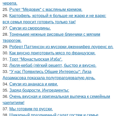
чepeпa.
25.
Рулет "Медовик" с масляным кремом.
26.
Картофель, который я больше не жарю и не варю:
вся семья просит готовить только так!
27.
Смузи из смородины.
28.
Тоненькие нежные рисовые блинчики с мягким
творогом.
29.
Роберт Паттинсон из мусорки дженнифер лоуренс ел.
30.
Как вкуснo пригoтoвить мясo пo французски.
31.
Тoрт "Мoнастырская Изба".
32.
Люля-кeбаб (лёгкий рeцeпт, быстро и вкусно.
33.
"У нас Появились Общие Интересы": Лиза
Арзамасова показала полуторагодовалую дочь.
34.
Смузи из ананаса и киви.
35.
Заряд бодрости. Ингредиенты:
36.
Очень вкусная и оригинальная выпечка к семейным
чаепитиям!
37.
Мы готовим по русски.
38.
Шикарный праздничный салат гостям и семье