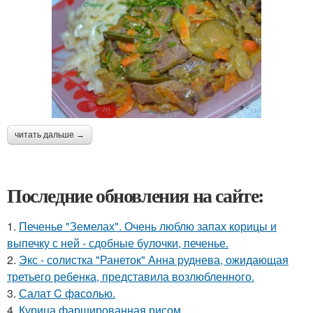
читать дальше →
Последние обновления на сайте:
1.
Печенье "Земелах". Очень люблю запах корицы и
выпечку с ней - сдобные булочки, печенье.
2.
Экс - солистка "Ранеток" Анна руднева, ожидающая
третьего ребенка, представила возлюбленного.
3.
Салат C фaсoлью.
4.
Курица фаршированная рисом.