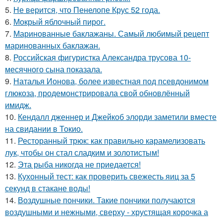
5.
Не верится, что Пенелопе Крус 52 года.
6.
Мокрый яблочный пирог.
7.
Маринованные баклажаны. Самый любимый рецепт
маринованных баклажан.
8.
Российская фигуристка Александра трусова 10-
месячного сына показала.
9.
Наталья Ионова, более известная под псевдонимом
глюкоза, продемонстрировала свой обновлённый
имидж.
10.
Кендалл дженнер и Джейкоб элорди заметили вместе
на свидании в Токио.
11.
Ресторанный трюк: как правильно карамелизовать
лук, чтобы он стал сладким и золотистым!
12.
Эта рыба никогда не приедается!
13.
Кухонный тест: как проверить свежесть яиц за 5
секунд в стакане воды!
14.
Воздушные пончики. Такие пончики получаются
воздушными и нежными, сверху - хрустящая корочка а