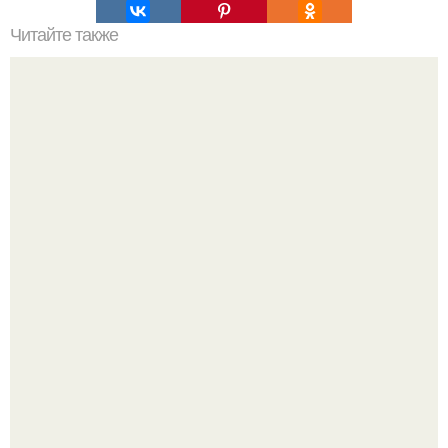
Читайте также
Очищение полынью. Очистка организма. Полынь
горькая.
Варенье - пятиминутка в 1 прием из любого вида ягод: