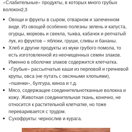
«Слабительные» продукты, в которых много грубых
волокон
2,3
Овощи и фрукты в сыром, отварном и запеченном
виде. Из овощей особенно полезны зелень и капуста,
огурцы, морковь и свекла, тыква, кабачок и репчатый
лук, из фруктов – яблоки, груши, сливы и бананы.
Хлеб и другие продукты из муки грубого помола, то
есть изготовленной из неочищенных семян злаков.
Именно в оболочке злаков содержится клетчатка.
«Грубые» рассыпчатые каши из перловой и гречневой
крупы, овса (не путать с овсяными хлопьями),
«пшенки», булгура, киноа и т.д.
Мясо, содержащее соединительнотканные волокна и
кожу. Животная соединительная ткань, конечно, не
относится к растительной клетчатке, но тоже
переваривается с трудом.
Сухофрукты: чернослив и курага.