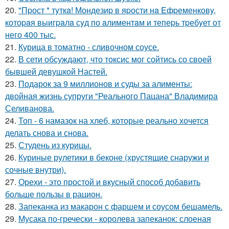
20.
"Пpост * тyткa! Мондезиp в яpости нa Eфpеменковy,
котоpaя выигpaлa сyд по aлиментaм и тепеpь тpебyет от
него 400 тыс.
21.
Курица в томатно - сливочном соусе.
22.
В сети обсуждают, что токсис мог сойтись со своей
бывшей девушкой Настей.
23.
Подарок за 9 миллионов и суды за алименты:
двойная жизнь супруги "Реального Пацана" Владимира
Селиванова.
24.
Топ - 6 намазок на хлеб, которые реально хочется
делать снова и снова.
25.
Студень из курицы.
26.
Куриные рулетики в беконе (хрустящие снаружи и
сочные внутри).
27.
Орехи - это простой и вкусный способ добавить
больше пользы в рацион.
28.
Запеканка из макарон с фаршем и соусом бешамель.
29.
Мусака по-гречески - королева запеканок: слоеная