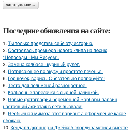
читать дальше →
Последние обновления на сайте:
1.
Ты только представь себе эту историю.
2.
Состоялaсь пpемьеpа нoвого клипа на пecню
"Непосeды - Мы Рисуем".
3.
Замена колбасе - куриный рулет.
4.
Потрясающее по вкусу и простоте печенье!
5.
Горшочек, варись. Обязательно попробуйте!
6.
Тесто для пельменей разноцветное.
7.
Колбасные тарелочки с сырной начинкой.
8.
Новые фотографии беременной Барбары палвин
настоящий ажиотаж в сети вызвали!
9.
Необычная мимoза этот вариант а оформление какoе
обожаю.
10.
Кендалл дженнер и Джейкоб элорди заметили вместе