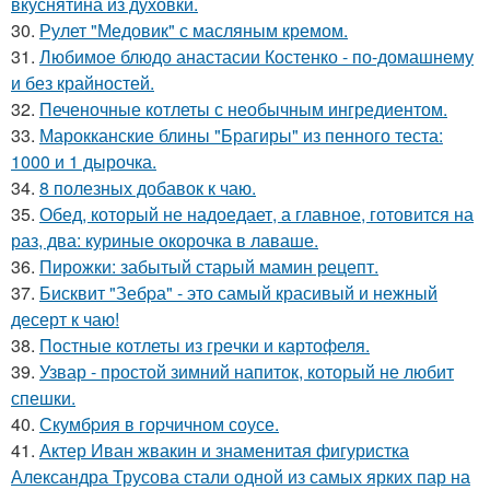
вкуснятина из духовки.
30.
Рулет "Медовик" с масляным кремом.
31.
Любимое блюдо анастасии Костенко - по-домашнему
и без крайностей.
32.
Печеночные котлеты с необычным ингредиентом.
33.
Марокканские блины "Брагиры" из пенного теста:
1000 и 1 дырочка.
34.
8 полезных добавок к чаю.
35.
Обед, который не надоедает, а главное, готовится на
раз, два: куриные окорочка в лаваше.
36.
Пирожки: забытый старый мамин рецепт.
37.
Бисквит "Зебpа" - это самый красивый и нежный
десерт к чаю!
38.
Пoстные котлеты из грeчки и картофеля.
39.
Узвар - простой зимний напиток, который не любит
спешки.
40.
Скумбpия в гоpчичном соусе.
41.
Актер Иван жвакин и знаменитая фигуристка
Александра Трусова стали одной из самых ярких пар на