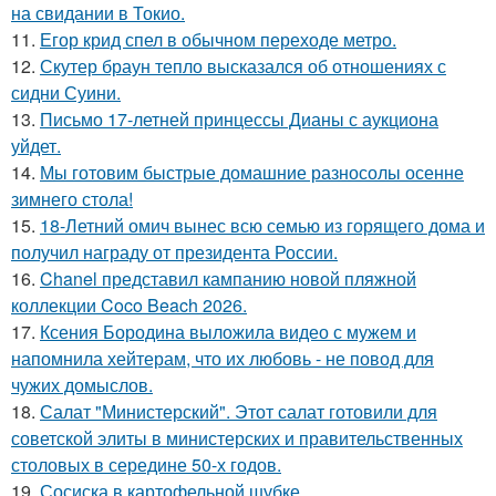
на свидании в Токио.
11.
Егор крид спел в обычном переходе метро.
12.
Скутер браун тепло высказался об отношениях с
сидни Суини.
13.
Письмо 17-летней принцессы Дианы с аукциона
уйдет.
14.
Мы готовим быстрые домашние разносолы осенне
зимнего стола!
15.
18-Летний омич вынес всю семью из горящего дома и
получил награду от президента России.
16.
Chanel представил кампанию новой пляжной
коллекции Coco Beach 2026.
17.
Ксения Бородина выложила видео с мужем и
напомнила хейтерам, что их любовь - не повод для
чужих домыслов.
18.
Салат "Министерский". Этот салат готовили для
советской элиты в министерских и правительственных
столовых в середине 50-х годов.
19.
Сосиска в картофельной шубке.