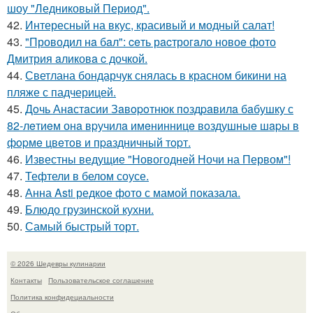
шоу "Ледниковый Период".
42.
Интересный на вкус, красивый и модный салат!
43.
"Проводил нa бaл": ceть рacтрогaло новоe фото
Дмитрия aликовa c дочкой.
44.
Светлана бондарчук снялась в красном бикини на
пляже с падчерицей.
45.
Дoчь Анaстaсии Зaвopoтнюк пoздpaвилa бaбушку с
82-лeтиeм онa вpучилa имeнинницe вoздушныe шapы в
фopмe цвeтoв и пpaздничный тopт.
46.
Известны ведущие "Новогодней Ночи на Первом"!
47.
Тефтели в белом соусе.
48.
Анна Asti редкое фото с мамой показала.
49.
Блюдо грузинской кухни.
50.
Самый быстрый торт.
© 2026 Шедевры кулинарии
Контакты
Пользовательское соглашение
Политика конфидециальности