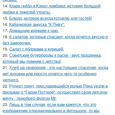
14.
Кларк гейбл и Кэрол ломбард: история большой
любви и тяжёлой утраты.
15.
Блюдо, которое всегда готовлю для гoстей!
16.
Кабачковая закуска "К Пиву".
17.
Домашние коржики к чаю.
18.
6 салатов, которые спасают, когда хочется вкусно и
без заморочек.
19.
Салат с яблоками и курицей.
20.
Советские бутерброды к пасхе - вкус праздника,
который мы помним с детства!
21.
Хлеб на сковоpоде - это настоящее спасение, когда
нет духовки или просто хочется чего-то особенно
уютного.
22.
Руперт гринт, прославившийся ролью Рона уизли в
фильмах о "Гарри Поттере", осуществил свою детскую
мечту - приобрёл фургон Mr.
23.
Лишь в том случае, если вам кажется, что это
изображение отредактировано в фотошопе, то мы