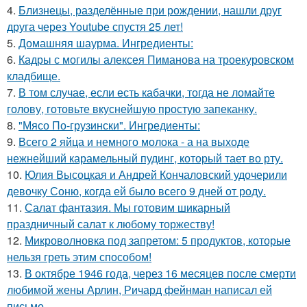
4.
Близнецы, разделённые при рождении, нашли друг
друга через Youtube спустя 25 лет!
5.
Домашняя шаурма. Ингредиенты:
6.
Кадры с могилы алексея Пиманова на троекуровском
кладбище.
7.
В том случае, если есть кабачки, тогда не ломайте
голову, готовьте вкуснейшую простую запеканку.
8.
"Мясо По-грузински". Ингредиенты:
9.
Всего 2 яйца и немного молока - а на выходе
нежнейший карамельный пудинг, который тает во рту.
10.
Юлия Высоцкая и Андрей Кончаловский удочерили
девочку Соню, когда ей было всего 9 дней от роду.
11.
Салат фантазия. Мы готовим шикарный
праздничный салат к любому торжеству!
12.
Микроволновка под запретом: 5 продуктов, которые
нельзя греть этим способом!
13.
В октябре 1946 года, через 16 месяцев после смерти
любимой жены Арлин, Ричард фейнман написал ей
письмо.