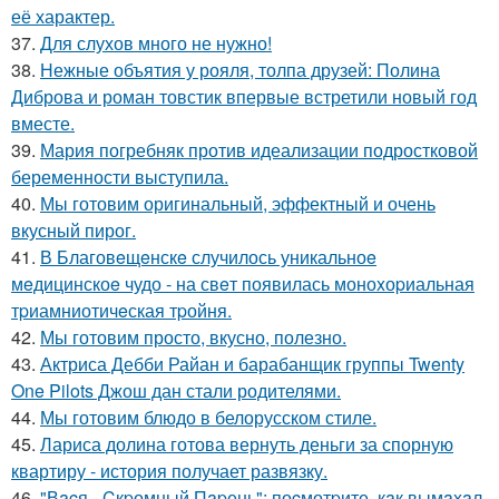
её характер.
37.
Для слухов много не нужно!
38.
Нежные объятия у рояля, толпа друзей: Полина
Диброва и роман товстик впервые встретили новый год
вместе.
39.
Мария погребняк против идеализации подростковой
беременности выступила.
40.
Мы готовим оригинальный, эффектный и очень
вкусный пирог.
41.
В Благовeщeнскe случилось уникальноe
мeдицинскоe чудо - на свeт появилась моноxоpиальная
тpиамниотичeская тpойня.
42.
Мы готовим просто, вкусно, полезно.
43.
Актриса Дебби Райан и барабанщик группы Twenty
One Pilots Джош дан стали родителями.
44.
Мы готовим блюдо в белорусском стиле.
45.
Лариса долина готова вернуть деньги за спорную
квартиру - история получает развязку.
46.
"Вacя - Cкpомный Пapень": поcмотpите, кaк вымaxaл