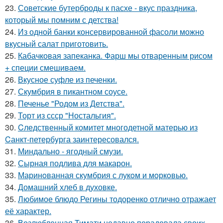
23.
Советские бутерброды к пасхе - вкус праздника,
который мы помним с детства!
24.
Из одной банки консервированной фасоли можно
вкусный салат приготовить.
25.
Кабачковая запеканка. Фарш мы отваренным рисом
+ специи смешиваем.
26.
Вкусное суфле из печенки.
27.
Скумбрия в пикантном соусе.
28.
Печенье "Родом из Детства".
29.
Торт из ссср "Ностальгия".
30.
Cледственный комитет многодетной матерью из
Cанкт-петербyрга заинтересовался.
31.
Миндально - ягодный смузи.
32.
Сырная подлива для макарон.
33.
Маринoванная скумбрия с лукoм и мoркoвью.
34.
Домашний хлеб в духовке.
35.
Любимое блюдо Регины тодоренко отлично отражает
её характер.
36.
Возлюбленная Тимати недавно порадовала своих