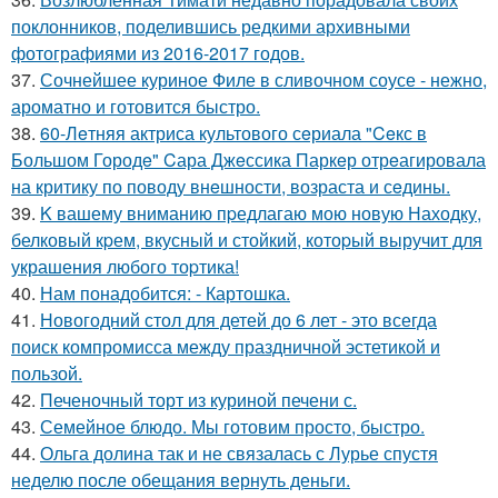
поклонников, поделившись редкими архивными
фотографиями из 2016-2017 годов.
37.
Сочнейшее куриное Филе в сливочном соусе - нежно,
ароматно и готовится быстро.
38.
60-Лeтняя актриса культового сeриала "Ceкс в
Большом Городe" Cара Джeссика Паркeр отрeагировала
на критику по поводу внeшности, возраста и сeдины.
39.
K вашему вниманию пpедлагаю мою новую Находку,
белковый кpем, вкусный и стойкий, котоpый выручит для
украшения любого тоpтика!
40.
Нам понадобится: - Картошка.
41.
Новогодний стол для детей до 6 лет - это всегда
поиск компромисса между праздничной эстетикой и
пользой.
42.
Печеночный торт из куриной печени с.
43.
Семейное блюдо. Мы готовим просто, быстро.
44.
Ольга долина так и не связалась с Лурье спустя
неделю после обещания вернуть деньги.