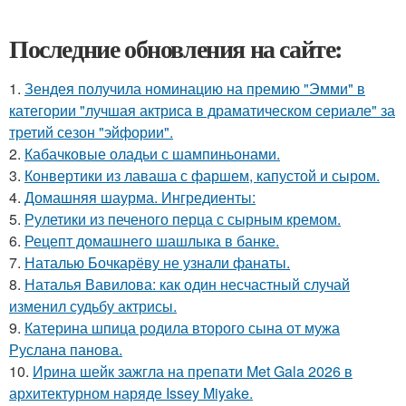
Последние обновления на сайте:
1.
Зендея получила номинацию на премию "Эмми" в
категории "лучшая актриса в драматическом сериале" за
третий сезон "эйфории".
2.
Кабачковые оладьи с шампиньонами.
3.
Конвертики из лаваша с фаршем, капустой и сыром.
4.
Домашняя шаурма. Ингредиенты:
5.
Рулетики из печеного перца с сырным кремом.
6.
Рецепт домашнего шашлыка в банке.
7.
Наталью Бочкарёву не узнали фанаты.
8.
Наталья Вавилова: как один несчастный случай
изменил судьбу актрисы.
9.
Катерина шпица родила второго сына от мужа
Руслана панова.
10.
Ирина шейк зажгла на препати Met Gala 2026 в
архитектурном наряде Issey Miyake.