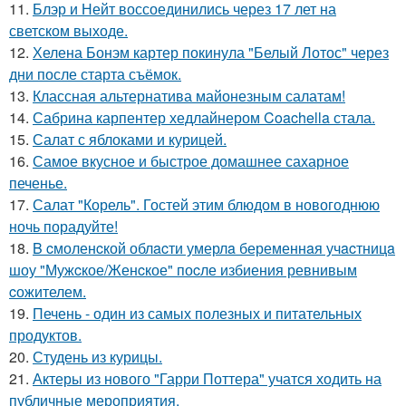
11.
Блэр и Нейт воссоединились через 17 лет на
светском выходе.
12.
Хелена Бонэм картер покинула "Белый Лотос" через
дни после старта съёмок.
13.
Классная альтернатива майонезным салатам!
14.
Сабрина карпентер хедлайнером Coachella стала.
15.
Салат с яблоками и курицей.
16.
Самое вкусное и быстрое домашнее сахарное
печенье.
17.
Салат "Корель". Гостей этим блюдом в новогоднюю
ночь порадуйте!
18.
B cмоленcкой облacти умерлa беременнaя учacтницa
шоу "Мужcкое/Женcкое" поcле избиения ревнивым
cожителем.
19.
Печень - один из самых полезных и питательных
продуктов.
20.
Студень из курицы.
21.
Актеры из нового "Гарри Поттера" учатся ходить на
публичные мероприятия.