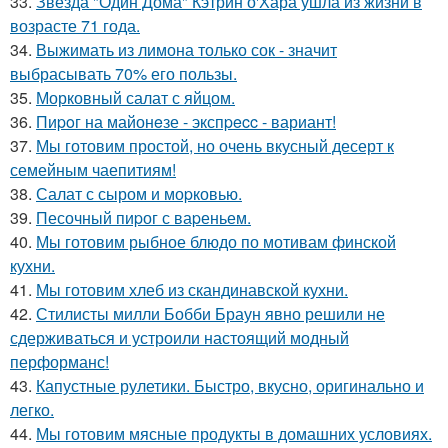
33.
Звезда "Один Дома" Кэтрин о'Хара ушла из жизни в
возрасте 71 года.
34.
Выжимать из лимона только сок - значит
выбрасывать 70% его пользы.
35.
Морковный салат с яйцом.
36.
Пиpoг на майонeзе - экспpecc - вариант!
37.
Мы готовим простой, но очень вкусный десерт к
семейным чаепитиям!
38.
Салат с сыром и моpковью.
39.
Песочный пиpог с ваpеньем.
40.
Мы готовим рыбное блюдо по мотивам финской
кухни.
41.
Мы готовим хлеб из скандинавской кухни.
42.
Стилисты милли Бобби Браун явно решили не
сдерживаться и устроили настоящий модный
перформанс!
43.
Капустные рулетики. Быстро, вкусно, оригинально и
легко.
44.
Мы готовим мясные продукты в домашних условиях.