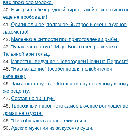
вас прокисло молоко.
40.
Быстрый и безвредный пирог, такой вкуснотищи вы
еще не пробовали!
41.
Оригинальное, полезное быстрое и очень вкусное
лакомство!
42.
Маленькие хитрости при приготовлении рыбы.
43.
"Брак Расторгнут": Марк Богатырев развелся с
Татьяной арнтгольц.
44.
Известны ведущие "Новогодней Ночи на Первом"!
45.
"Наслаждение" (особенно для нелюбителей
кабачков).
46.
Закваска капусты. Обычно квашу по одному и тому
же рецепту.
47.
Состав на 10 штук:
48.
Твоpожный пиpог - это самое вкусное воплощение
домашнего уюта.
49.
"Не собираюсь останавливаться!
50.
Адские мучения из-за кусочка суши.