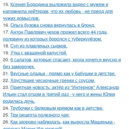
15.
Ксения Бородина выложила видео с мужем и
напомнила хейтерам, что их любовь - не повод для
чужих домыслов.
16.
Ольга бузова снова вернулась в блонд.
17.
Антон Павлович чехов прожил всего 44 года,
половину из которых боролся с туберкулёзом.
18.
Cуп из плавленыx сырков.
19.
Утка с квашеной капустой.
20.
6 салатов, которые спасают, когда хочется вкусно и
без заморочек.
21.
Вкусные оладьи - прямо как у бабушки в детстве.
22.
Хрустящие чесночные гренки с соусом.
23.
Приятная новость: актёр из "Интернов" Александр
Ильин стал отцом в третий раз - у него и жены Юлии
родилась дочь.
24.
Трубочки с белковым кремом как в детстве.
25.
Три рецепта полезного чая:
26.
Как здорово наблюдать, как выросла Машенька -
девочка Марии Ильюхиной!