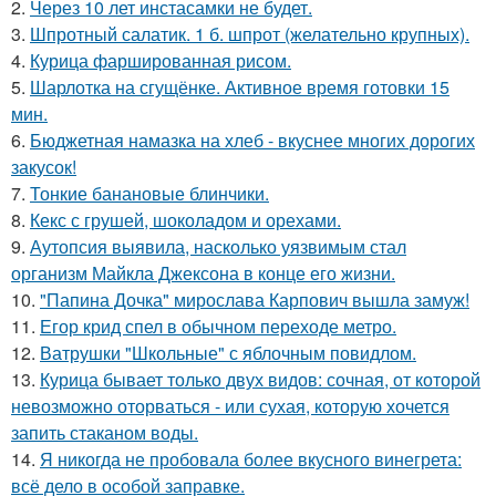
2.
Через 10 лет инстасамки не будет.
3.
Шпротный салатик. 1 б. шпрот (желательно крупных).
4.
Курица фаршированная рисом.
5.
Шарлотка на сгущёнке. Активное время готовки 15
мин.
6.
Бюджетная намазка на хлеб - вкуснее многих дорогих
закусок!
7.
Тонкие банановые блинчики.
8.
Кекс с грушей, шоколадом и орехами.
9.
Аутопсия выявила, насколько уязвимым стал
организм Майкла Джексона в конце его жизни.
10.
"Папина Дочка" мирослава Карпович вышла замуж!
11.
Егор крид спел в обычном переходе метро.
12.
Ватрушки "Школьные" с яблочным повидлом.
13.
Курица бывает только двух видов: сочная, от которой
невозможно оторваться - или сухая, которую хочется
запить стаканом воды.
14.
Я никогда не пробовала более вкусного винегрета:
всё дело в особой заправке.