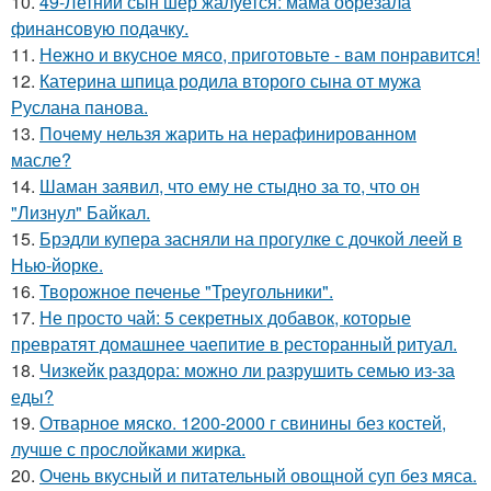
10.
49-Летний сын шер жалуется: мама обрезала
финансовую подачку.
11.
Нежно и вкусное мясо, приготовьте - вам понравится!
12.
Катерина шпица родила второго сына от мужа
Руслана панова.
13.
Почему нельзя жарить на нерафинированном
масле?
14.
Шаман заявил, что ему не стыдно за то, что он
"Лизнул" Байкал.
15.
Брэдли купера засняли на прогулке с дочкой леей в
Нью-йорке.
16.
Творожное печенье "Треугольники".
17.
Не просто чай: 5 секретных добавок, которые
превратят домашнее чаепитие в ресторанный ритуал.
18.
Чизкейк раздора: можно ли разрушить семью из-за
еды?
19.
Отварное мяско. 1200-2000 г свинины без костей,
лучше с прослойками жирка.
20.
Очень вкусный и питательный овощной суп без мяса.