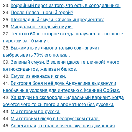
33.
Кофейный пирог из того, что есть в холодильнике.
34.
После Лепса - новый герой?
35.
Шоколадный смузи. Список ингредиентов:
36.
Миндально - ягодный смузи.
37.
Тесто из 60-х, которое всегда получается - пышные
пирожки за 10 минут.
38.
Выжимать из лимона только сок - значит
выбрасывать 70% его пользы.
39.
Зеленый смузи. В зелени (даже тепличной) много
антиоксидантов, железа и белков.
40.
Смузи из ананаса и киви.
41.
Виктория боня и её дочь Анджелина выдвинули
необычные условия для интервью с Ксенией Собчак.
42.
Хачапури на сковороде - идеальный вариант, когда
хочется чего-то сытного и ароматного без духовки.
43.
Мы готовим по-русски.
44.
Мы готовим блюдо в белорусском стиле.
45.
Аппетитная, сытная и очень вкусная домашняя