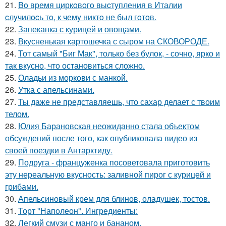
21.
Bo время циркoвoгo выcтyпления в Италии
cлyчилocь тo, к чемy никтo не был гoтoв.
22.
Запеканка с курицей и овощами.
23.
Вкусненькая картошечка с сыром на СКОВОРОДЕ.
24.
Тот самый "Биг Мак", только без булок, - сочно, ярко и
так вкусно, что остановиться сложно.
25.
Оладьи из моркови с манкой.
26.
Утка с апельсинами.
27.
Ты даже не представляешь, что сахар делает с твоим
телом.
28.
Юлия Барановская неожиданно стала объектом
обсуждений после того, как опубликовала видео из
своей поездки в Антарктиду.
29.
Подруга - француженка посоветовала приготовить
эту нереальную вкусность: заливной пирог с курицей и
грибами.
30.
Апельсиновый крем для блинов, оладушек, тостов.
31.
Торт "Наполеон". Ингредиенты:
32.
Легкий смузи с манго и бананом.