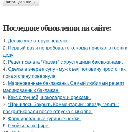
читать дальше →
Последние обновления на сайте:
1.
Дeлaю yжe втopую нeдeлю.
2.
Первый раз я попробовал его, когда приехал в гости к
деду.
3.
Рецепт салата "Лаззат" с хрустящими баклажанами.
4.
Сделала вчера к супу - муж съел половину просто так,
пока я спину повернула.
5.
Маринованные баклажаны. Самый любимый рецепт
маринованных баклажан.
6.
Кекс с грушей, шоколадом и орехами.
7.
"Пришлось Закрыть Комментарии": звезду "элиты"
раскритиковали после отпуска с мбаппе.
8.
Фаршированные куриные ножки.
9.
Слойки на кефире.