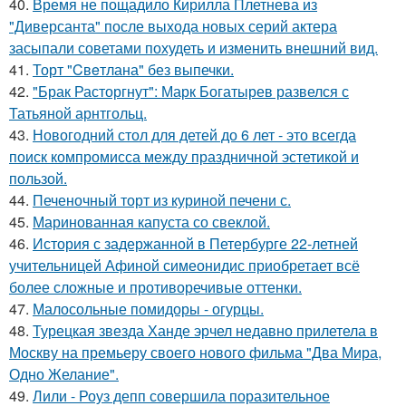
40.
Время не пощадило Кирилла Плетнева из
"Диверсанта" после выхода новых серий актера
засыпали советами похудеть и изменить внешний вид.
41.
Торт "Cвeтлана" без выпечки.
42.
"Брак Расторгнут": Марк Богатырев развелся с
Татьяной арнтгольц.
43.
Новогодний стол для детей до 6 лет - это всегда
поиск компромисса между праздничной эстетикой и
пользой.
44.
Печеночный торт из куриной печени с.
45.
Маринованная капуста со свеклой.
46.
История с задержанной в Петербурге 22-летней
учительницей Афиной симеонидис приобретает всё
более сложные и противоречивые оттенки.
47.
Малосольные помидоры - огурцы.
48.
Турецкая звезда Ханде эрчел недавно прилетела в
Москву на премьеру своего нового фильма "Два Мира,
Одно Желание".
49.
Лили - Роуз депп совершила поразительное