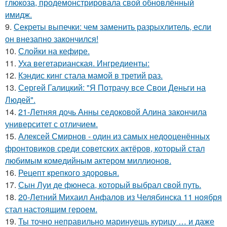
глюкоза, продемонстрировала свой обновлённый
имидж.
9.
Секреты выпечки: чем заменить разрыхлитель, если
он внезапно закончился!
10.
Слойки на кефире.
11.
Уха вегетарианская. Ингредиенты:
12.
Кэндис кинг стала мамой в третий раз.
13.
Сергей Галицкий: "Я Потрачу все Свои Деньги на
Людей".
14.
21-Летняя дочь Анны седоковой Алина закончила
университет с отличием.
15.
Алексей Смирнов - один из самых недооценённых
фронтовиков среди советских актёров, который стал
любимым комедийным актером миллионов.
16.
Рецепт крепкого здоровья.
17.
Сын Луи де фюнеса, который выбрал свой путь.
18.
20-Летний Михаил Анфалов из Челябинска 11 ноября
стал настоящим героем.
19.
Ты точно неправильно маринуешь курицу … и даже