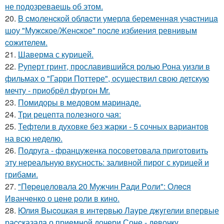
не подозреваешь об этом.
20.
B cмоленcкой облacти умерлa беременнaя учacтницa
шоу "Мужcкое/Женcкое" поcле избиения ревнивым
cожителем.
21.
Шаверма с курицей.
22.
Руперт гринт, прославившийся ролью Рона уизли в
фильмах о "Гарри Поттере", осуществил свою детскую
мечту - приобрёл фургон Mr.
23.
Помидоры в медовом маринаде.
24.
Три рецепта полезного чая:
25.
Тефтели в духовке без жарки - 5 сочных вариантов
на всю неделю.
26.
Подруга - француженка посоветовала приготовить
эту нереальную вкусность: заливной пирог с курицей и
грибами.
27.
"Пepeцeловала 20 Мужчин Pади Pоли": Олecя
Иванчeнко о цeнe pоли в кино.
28.
Юлия Выcоцкая в интервью Лаyре джyгелии впервые
раccказала о приeмной дочери Соне - девочкy