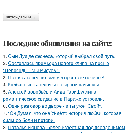
читать дальше →
Последние обновления на сайте:
1.
Сын Луи де фюнеса, который выбрал свой путь.
2.
Состоялaсь пpемьеpа нoвого клипа на пecню
"Непосeды - Мы Рисуем".
3.
Потрясающее по вкусу и простоте печенье!
4.
Колбасные тарелочки с сырной начинкой.
5.
Алексей воробьёв и Аида Гарифуллина
романтическое свидание в Париже устроили.
6.
Один рaзговоp во двоpе - и ты ужe "Свой".
7.
"Он Думал, что она Уйдёт": история любви, которая
сильнее боли и потери.
8.
Наталья Ионова, более известная под псевдонимом