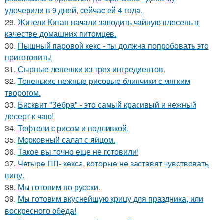
yдочерили в 9 дней, cейчаc ей 4 года.
29.
Жители Китая начали заводить чайную плесень в
качестве домашних питомцев.
30.
Пышный паровой кекс - ты должна попробовать это
приготовить!
31.
Сырные лепешки из трех ингредиентов.
32.
Тоненькие нежные рисовые блинчики с мягким
творогом.
33.
Бисквит "Зебpа" - это самый красивый и нежный
десерт к чаю!
34.
Тефтели с рисом и подливкой.
35.
Морковный салат с яйцом.
36.
Такое вы точно еще не готовили!
37.
Четыре ПП- кекса, которые не заставят чувствовать
вину.
38.
Мы готовим по русски.
39.
Мы готовим вкуснейшую крицу для праздника, или
воскресного обеда!