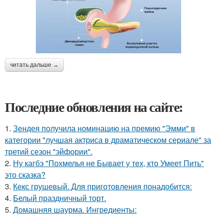
читать дальше →
Последние обновления на сайте:
1.
Зендея получила номинацию на премию "Эмми" в
категории "лучшая актриса в драматическом сериале" за
третий сезон "эйфории".
2.
Ну кагбэ "Похмелья не Бывает у тех, кто Умеет Пить"
это сказка?
3.
Кекс грушевый. Для приготовления понадобится:
4.
Белый праздничный торт.
5.
Домашняя шаурма. Ингредиенты: