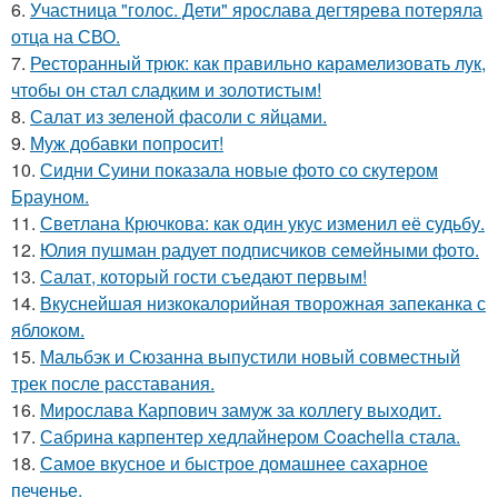
6.
Участница "голос. Дети" ярослава дегтярева потеряла
отца на СВО.
7.
Ресторанный трюк: как правильно карамелизовать лук,
чтобы он стал сладким и золотистым!
8.
Салат из зеленой фасоли с яйцами.
9.
Муж добавки попросит!
10.
Сидни Суини показала новые фото со скутером
Брауном.
11.
Светлана Крючкова: как один укус изменил её судьбу.
12.
Юлия пушман радует подписчиков семейными фото.
13.
Салат, который гости съедают первым!
14.
Вкуснейшая низкокалорийная творожная запеканка с
яблоком.
15.
Мальбэк и Сюзанна выпустили новый совместный
трек после расставания.
16.
Мирослава Карпович замуж за коллегу выходит.
17.
Сабрина карпентер хедлайнером Coachella стала.
18.
Самое вкусное и быстрое домашнее сахарное
печенье.