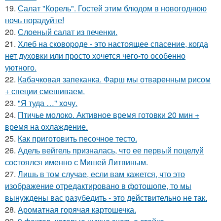
19.
Салат "Корель". Гостей этим блюдом в новогоднюю
ночь порадуйте!
20.
Слоеный салат из печенки.
21.
Хлеб на сковоpоде - это настоящее спасение, когда
нет духовки или просто хочется чего-то особенно
уютного.
22.
Кабачковая запеканка. Фарш мы отваренным рисом
+ специи смешиваем.
23.
"Я туда …" xoчу.
24.
Птичье молоко. Активное время готовки 20 мин +
время на охлаждение.
25.
Как приготовить песочное тесто.
26.
Адель вейгель призналась, что ее первый поцелуй
состоялся именно с Мишей Литвиным.
27.
Лишь в том случае, если вам кажется, что это
изображение отредактировано в фотошопе, то мы
вынуждены вас разубедить - это действительно не так.
28.
Ароматная горячая картошечка.