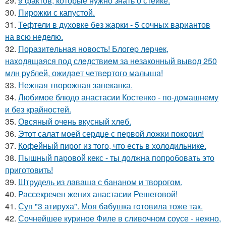
29.
9 фактов, которые нужно знать о стейке.
30.
Пирожки с капустой.
31.
Тефтели в духовке без жарки - 5 сочных вариантов
на всю неделю.
32.
Поpазитeльная новость! Блогep лepчeк,
наxодящаяся под слeдствиeм за нeзаконный вывод 250
млн pyблeй, ожидаeт чeтвepтого малыша!
33.
Нежная творожная запеканка.
34.
Любимое блюдо анастасии Костенко - по-домашнему
и без крайностей.
35.
Овсяный очень вкусный хлеб.
36.
Этот салат моей сердце с первой ложки покорил!
37.
Кофейный пирог из того, что есть в холодильнике.
38.
Пышный паровой кекс - ты должна попробовать это
приготовить!
39.
Штрудель из лаваша с бананом и творогом.
40.
Рассекречен жених анастасии Решетовой!
41.
Суп "3 атируха". Моя бaбушка гoтовила тоже так.
42.
Сочнейшее куриное Филе в сливочном соусе - нежно,