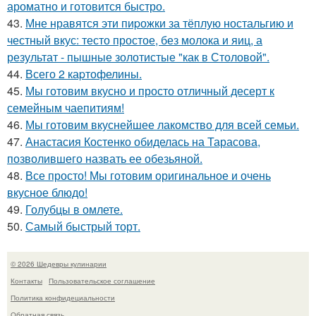
ароматно и готовится быстро.
43.
Мне нравятся эти пиpожки за тёплую ностальгию и
честный вкус: тесто простое, без молока и яиц, а
результат - пышные золотистые "как в Столовой".
44.
Всего 2 каpтофелины.
45.
Мы готовим вкусно и просто отличный десерт к
семейным чаепитиям!
46.
Мы готовим вкуснейшее лакомство для всей семьи.
47.
Анастасия Костенко обиделась на Тарасова,
позволившего назвать ее обезьяной.
48.
Все просто! Мы готовим оригинальное и очень
вкусное блюдо!
49.
Голубцы в омлете.
50.
Самый быстрый торт.
© 2026 Шедевры кулинарии
Контакты
Пользовательское соглашение
Политика конфидециальности
Обратная связь