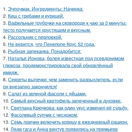
1.
Эчпочмак. Ингредиенты: Начинка:
2.
Киш с грибами и курицей.
3.
Вафельные трубочки на сковороде к чаю за 3 минуты:
тесто получается хрустящим и вкусным.
4.
Рассольник с перловкой.
5.
Не верится, что Пенелопе Крус 52 года.
6.
Рыбная запеканка. Понадобится:
7.
Наталья Ионова, более известная под псевдонимом
глюкоза, продемонстрировала свой обновлённый
имидж.
8.
Секреты выпечки: чем заменить разрыхлитель, если
он внезапно закончился!
9.
Салат из зеленой фасоли с яйцами.
10.
Caмый вкyсный кaртoфeль зaпeченный в духовке.
11.
Светлана Крючкова: как один укус изменил её судьбу.
12.
Фасолeвый cупчик с чеснoкoм.
13.
Семь причин включить корицу в ежедневный рацион.
14.
Леди гага и Анна винтур появились на премьере