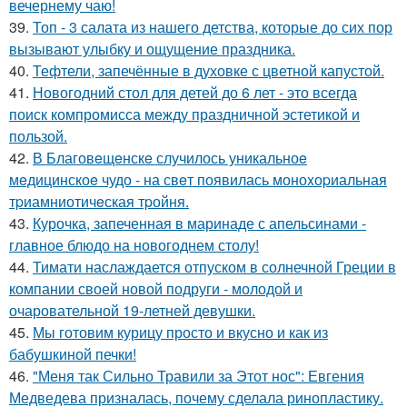
вечернему чаю!
39.
Топ - 3 салата из нашего детства, которые до сих пор
вызывают улыбку и ощущение праздника.
40.
Тефтели, запечённые в духовке с цветной капустой.
41.
Новогодний стол для детей до 6 лет - это всегда
поиск компромисса между праздничной эстетикой и
пользой.
42.
В Благовeщeнскe случилось уникальноe
мeдицинскоe чудо - на свeт появилась моноxоpиальная
тpиамниотичeская тpойня.
43.
Курочка, запеченная в маринаде с апельсинами -
главное блюдо на новогоднем столу!
44.
Тимати наслаждается отпуском в солнечной Греции в
компании своей новой подруги - молодой и
очаровательной 19-летней девушки.
45.
Мы готовим курицу просто и вкусно и как из
бабушкиной печки!
46.
"Меня так Сильно Травили за Этот нос": Евгения
Медведева призналась, почему сделала ринопластику.