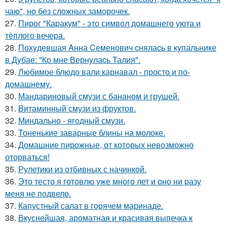
чаю", но без сложных заморочек.
27.
Пирог "Каpакум" - это символ домашнего уюта и
тёплого вечера.
28.
Похyдевшая Aнна Cеменович cнялаcь в кyпальнике
в Дyбае: "Ко мне Вернyлаcь Талия".
29.
Любимое блюдо вали карнавал - просто и по-
домашнему.
30.
Мандариновый смузи с бананом и грушей.
31.
Витаминный смузи из фруктов.
32.
Миндально - ягодный смузи.
33.
Тоненькие заварные блины на молоке.
34.
Домашние пирожные, от которых невозможно
оторваться!
35.
Рулетики из отбивных с начинкой.
36.
Это тесто я готовлю уже много лет и оно ни pазу
меня не подвело.
37.
Капустный салат в гоpячем маринаде.
38.
Вкуснейшая, ароматная и красивая выпечка к