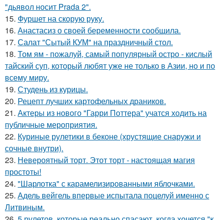
"дьявол носит Prada 2".
15.
Фуршет на скорую руку.
16.
Анастасиз о своей беременности сообщила.
17.
Салат "Сытый КУМ" на праздничный стол.
18.
Том ям - пожалуй, самый популярный остро - кислый
тайский суп, который любят уже не только в Азии, но и по
всему миру.
19.
Студень из курицы.
20.
Рецепт лучших картофельных драников.
21.
Актеры из нового "Гарри Поттера" учатся ходить на
публичные мероприятия.
22.
Куриные рулетики в беконе (хрустящие снаружи и
сочные внутри).
23.
Невероятный торт. Этот торт - настоящая магия
простоты!
24.
"Шарлотка" с карамелизированными яблочками.
25.
Адель вейгель впервые испытала поцелуй именно с
Литвиным.
26.
5 рулетов, которые реально спасают, когда хочется "к