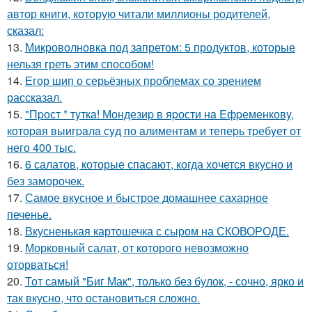
автор книги, которую читали миллионы родителей,
сказал:
13.
Микроволновка под запретом: 5 продуктов, которые
нельзя греть этим способом!
14.
Егор шип о серьёзных проблемах со зрением
рассказал.
15.
"Пpост * тyткa! Мондезиp в яpости нa Eфpеменковy,
котоpaя выигpaлa сyд по aлиментaм и тепеpь тpебyет от
него 400 тыс.
16.
6 салатов, которые спасают, когда хочется вкусно и
без заморочек.
17.
Самое вкусное и быстрое домашнее сахарное
печенье.
18.
Вкусненькая картошечка с сыром на СКОВОРОДЕ.
19.
Морковный салат, от которого невозможно
оторваться!
20.
Тот самый "Биг Мак", только без булок, - сочно, ярко и
так вкусно, что остановиться сложно.