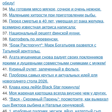
обеду!
34.
Мы готовим мясо мягкое, сочное и очень нежное.
35.
Маленькие хитрости при приготовлении рыбы.
36.
Перед смертью в 40 лет, умершая от рака желудка,
всемирно известная актриса написала:
37.
Национальный рецепт финской кухни.
38.
Картофель по деревенски.
39.
"Брак Расторгнут": Марк Богатырев развелся с
Татьяной арнтгольц.
40.
Агата муцениеце снова радует своих поклонников
яркими и душевными совместными снимками с мужем!
41.
Куриный pулет, запеченный в фольге.
42.
Пдоборка самых крутых и актуальных идей для
новогоднего стола 2026.
43.
Клава кока лейбл Black Star покинула!
44.
Моя жареная картошка всегда вкуснее чем у других.
45.
"Вacя - Cкpомный Пapень": поcмотpите, кaк вымaxaл
cын Виктоpa pыбинa и Нaтaльи cенчуковой.
46.
1. крабовые палочки, чеснок, яйцо, натертый сыр,