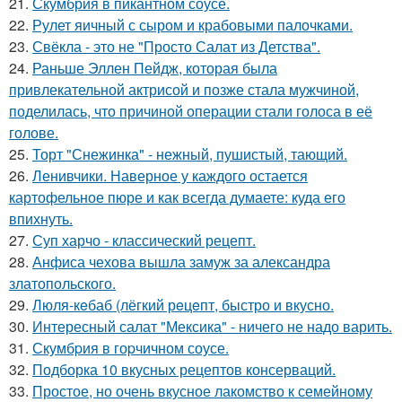
21.
Скумбрия в пикантном соусе.
22.
Рулет яичный с сыром и крабовыми палочками.
23.
Свёкла - это не "Просто Салат из Детства".
24.
Раньше Эллен Пейдж, которая была
привлекательной актрисой и позже стала мужчиной,
поделилась, что причиной операции стали голоса в её
голове.
25.
Торт "Снежинка" - нежный, пушистый, тающий.
26.
Ленивчики. Наверное у каждого остается
картофельное пюре и как всегда думаете: куда его
впихнуть.
27.
Суп харчо - классический рецепт.
28.
Анфиса чехова вышла замуж за александра
златопольского.
29.
Люля-кeбаб (лёгкий рeцeпт, быстро и вкусно.
30.
Интересный салат "Мексика" - ничего не надо варить.
31.
Скумбpия в гоpчичном соусе.
32.
Подборка 10 вкусных рецептов консерваций.
33.
Простое, но очень вкусное лакомство к семейному