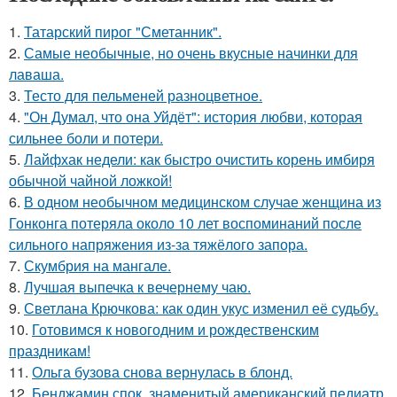
1.
Татарский пирог "Сметанник".
2.
Самые необычные, но очень вкусные начинки для
лаваша.
3.
Тесто для пельменей разноцветное.
4.
"Он Думал, что она Уйдёт": история любви, которая
сильнее боли и потери.
5.
Лайфхак недели: как быстро очистить корень имбиря
обычной чайной ложкой!
6.
В одном необычном медицинском случае женщина из
Гонконга потеряла около 10 лет воспоминаний после
сильного напряжения из-за тяжёлого запора.
7.
Скумбрия на мангале.
8.
Лучшая выпечка к вечернему чаю.
9.
Светлана Крючкова: как один укус изменил её судьбу.
10.
Готовимся к новогодним и рождественским
праздникам!
11.
Ольга бузова снова вернулась в блонд.
12.
Бенджамин спок, знаменитый американский педиатр,