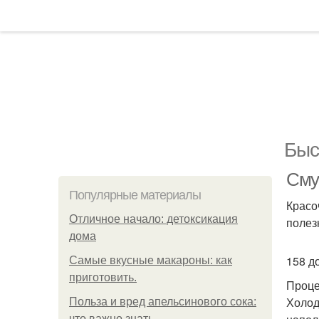
Быс
Сму
Популярные материалы
Красо
Отличное начало: детоксикация
полез
дома
158 д
Самые вкусные макароны: как
приготовить.
Проце
Холод
Польза и вред апельсинового сока:
что важно знать