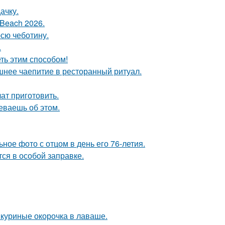
ачку.
Beach 2026.
юсю чеботину.
.
еть этим способом!
шнее чаепитие в ресторанный ритуал.
ат приготовить.
еваешь об этом.
ное фото с отцом в день его 76-летия.
тся в особой заправке.
: куриные окорочка в лаваше.