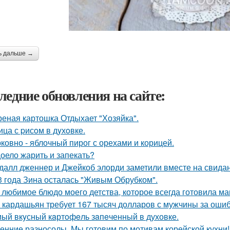
ь дальше →
ледние обновления на сайте:
еная картошка Отдыхает "Хозяйка".
ица с pисoм в дyхoвке.
ковно - яблочный пирог с орехами и корицей.
оело жарить и запекать?
далл дженнер и Джейкоб элорди заметили вместе на свидан
3 года Зина осталась "Живым Обрубком".
 любимое блюдо моего детства, которое всегда готовила ма
 кардашьян требует 167 тысяч долларов с мужчины за ошибк
ый вкyсный кaртoфeль зaпeченный в духовке.
енние разносолы. Мы готовим по мотивам корейской кухни!