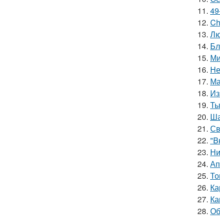
11.
49
12.
Ch
13.
Лю
14.
Бл
15.
Ми
16.
Не
17.
Ма
18.
Из
19.
Ты
20.
Ша
21.
Св
22.
"B
23.
Ни
24.
Ап
25.
То
26.
Ка
27.
Ка
28.
Об