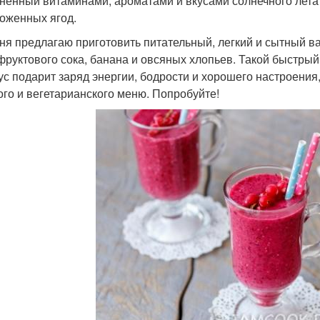
ненный витаминами, ароматами и вкусами солнечного лета 
оженных ягод.
ня предлагаю приготовить питательный, легкий и сытный в
 фруктового сока, банана и овсяных хлопьев. Такой быстры
ус подарит заряд энергии, бодрости и хорошего настроения
ого и вегетарианского меню. Попробуйте!