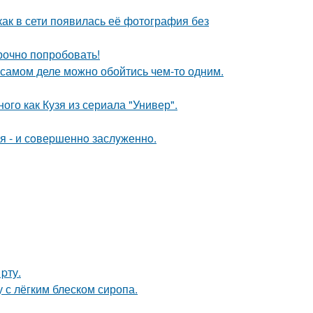
как в сети появилась её фотография без
срочно попробовать!
на самом деле можно обойтись чем-то одним.
ого как Кузя из сериала "Универ".
я - и сoвеpшеннo заслyженнo.
pту.
 с лёгким блеском сиропа.