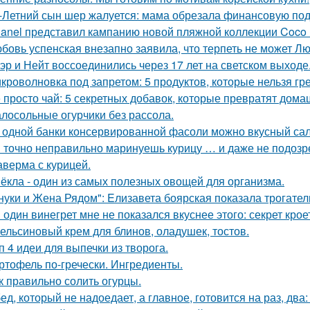
-Летний сын шер жалуется: мама обрезала финансовую под
anel представил кампанию новой пляжной коллекции Coco 
бовь успенская внезапно заявила, что терпеть не может Л
эр и Нейт воссоединились через 17 лет на светском выходе
кроволновка под запретом: 5 продуктов, которые нельзя гр
 просто чай: 5 секретных добавок, которые превратят дома
лосольные огурчики без рассола.
 одной банки консервированной фасоли можно вкусный сал
 точно неправильно маринуешь курицу … и даже не подозр
верма с курицей.
ёкла - один из самых полезных овощей для организма.
нуки и Жена Рядом": Eлизавета боярская показала трогатель
 один винегрет мне не показался вкуснее этого: секрет крое
ельсиновый крем для блинов, оладушек, тостов.
п 4 идеи для выпечки из творога.
ртофель по-гречески. Ингредиенты.
к правильно солить огурцы.
ед, который не надоедает, а главное, готовится на раз, два