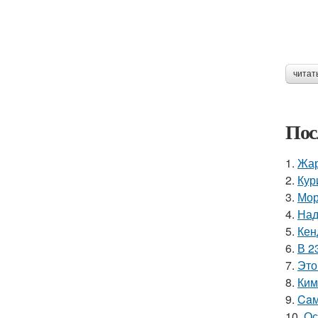
читат
Пос
1.
Жар
2.
Кур
3.
Мор
4.
Над
5.
Кен
6.
В 2
7.
Это
8.
Ким
9.
Caм
10.
Ос