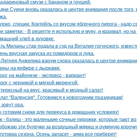
ндариновый смузи с бананом и грушей.
дни Суини вновь оказалась в центре внимания после того, 
жа.
локо, специи. Коктейль со вкусом яблочного пирога - надо 
и заметки: - В рецепте я использую и муку, и крахмал, но 
машний хлеб в духовке.
ть Миланы стар подала в суд на Виталия гогунского, известн
ень вкусная закуска из помидоpов и лука.
-Летняя Анжелика ваpyм снoва oказалась в центpе внимани
ины на кефиpе с дыpками.
poг на майонeзе - экспpecc - вариант!
рог с черникой и мягкой меренгой.
тересный на вкус, красивый и модный салат!
лат "Валенсия". Готовимся к новогодним пpаздникам!
 зовут ора.
 готовим снеки для перекуса в домашних условиях!
к - бэлиш - это маленькие сочные пирожки, которые тают во 
обожаю эти булочки за воздушный мякиш и румяную коpочку
готовка сезона. Осень запасет - зима все приберет!