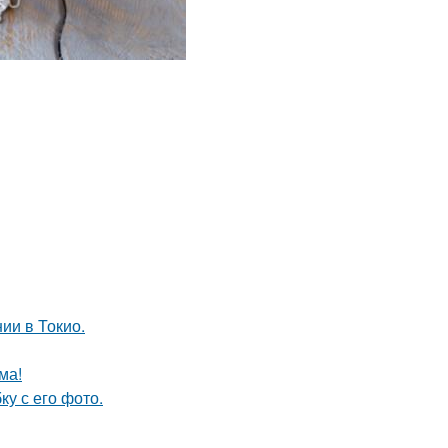
ии в Токио.
ма!
у с его фото.