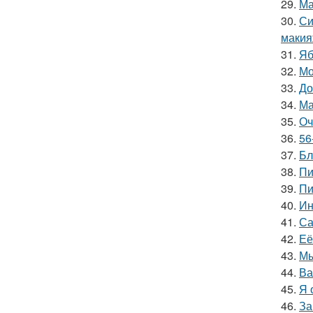
29.
Ма
30.
Си
макия
31.
Яб
32.
Мо
33.
До
34.
Ма
35.
Оч
36.
56
37.
Бл
38.
Пи
39.
Пи
40.
Ин
41.
Са
42.
Её
43.
Мы
44.
Ва
45.
Я 
46.
За