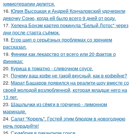
химиотерапии делится.
16.
Юлия Высоцкая и Андрей Кончаловский удочерили
девочку Соню, когда ей было всего 9 дней от роду.
17.
Хелена Бонэм картер покинула "Белый Лотос" через
дни после старта съёмок.
18.
Егор шип о серьёзных проблемах со зрением
рассказал.
19.
Финики как лекарство от всего или 20 фактов о
финиках:
20.
Курица в томатно - сливочном соусе.
21.
Почему ваш кофе не такой вкусный, как в кофейне?
22.
Марат Башаров появился на реалити-шоу вместе со
своей молодой возлюбленной, которая младше него на
13 лет.
23.
Шашлычки из сёмги в горчично - лимонном
маринаде.
24.
Салат "Корель". Гостей этим блюдом в новогоднюю
ночь порадуйте!
25.
Скумбрия в пикантном соусе.