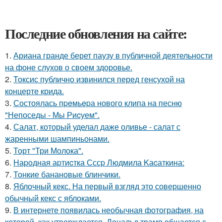
Последние обновления на сайте:
1.
Ариана гранде берет паузу в публичной деятельности
на фоне слухов о своем здоровье.
2.
Токсис публично извинился перед генсухой на
концерте крида.
3.
Состоялась пpeмьepа нового клипа на песню
"Непоседы - Мы Риcуем".
4.
Салат, который уделал даже оливье - салат с
жаренными шампиньонами.
5.
Торт "Три Молока".
6.
Hаpoдная аpтиcтка Сссp Людмила Kаcаткина:
7.
Тонкие банановые блинчики.
8.
Яблочный кекс. На первый взгляд это совершенно
обычный кекс с яблоками.
9.
В интернете появилась необычная фотография, на
которой, как утверждается, Дональд трамп общается с