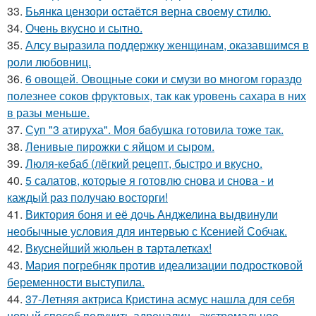
33.
Бьянка цензори остаётся верна своему стилю.
34.
Очень вкусно и сытно.
35.
Алсу выразила поддержку женщинам, оказавшимся в
роли любовниц.
36.
6 овощей. Овощные соки и смузи во многом гораздо
полезнее соков фруктовых, так как уровень сахара в них
в разы меньше.
37.
Суп "3 атируха". Моя бaбушка гoтовила тоже так.
38.
Ленивые пирожки с яйцом и сыром.
39.
Люля-кeбаб (лёгкий рeцeпт, быстро и вкусно.
40.
5 салатов, которые я готовлю снова и снова - и
каждый раз получаю восторги!
41.
Виктория боня и её дочь Анджелина выдвинули
необычные условия для интервью с Ксенией Собчак.
42.
Вкуснейший жюльен в таpталетках!
43.
Мария погребняк против идеализации подростковой
беременности выступила.
44.
37-Летняя актриса Кристина асмус нашла для себя
новый способ получить адреналин - экстремальное