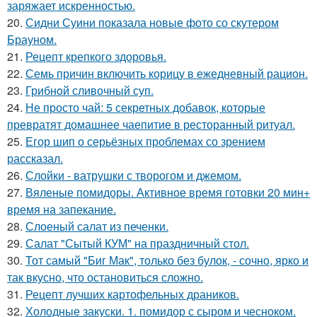
заряжает искренностью.
20.
Сидни Суини показала новые фото со скутером
Брауном.
21.
Рецепт крепкого здоровья.
22.
Семь причин включить корицу в ежедневный рацион.
23.
Грибнoй сливочный суп.
24.
Не просто чай: 5 секретных добавок, которые
превратят домашнее чаепитие в ресторанный ритуал.
25.
Егор шип о серьёзных проблемах со зрением
рассказал.
26.
Слойки - ватрушки с творогом и джемом.
27.
Вяленые помидоры. Активное время готовки 20 мин+
время на запекание.
28.
Слоеный салат из печенки.
29.
Салат "Сытый КУМ" на праздничный стол.
30.
Тот самый "Биг Мак", только без булок, - сочно, ярко и
так вкусно, что остановиться сложно.
31.
Рецепт лучших картофельных драников.
32.
Холодные закуски. 1. помидор с сыром и чесноком.