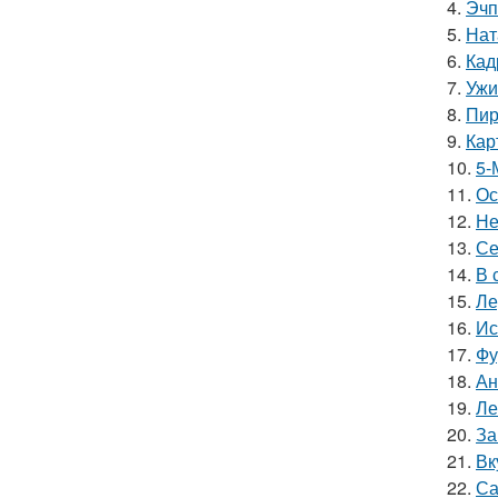
4.
Эчп
5.
Нат
6.
Кад
7.
Ужи
8.
Пир
9.
Кар
10.
5-
11.
Ос
12.
Не
13.
Се
14.
В 
15.
Ле
16.
Ис
17.
Фу
18.
Ан
19.
Ле
20.
За
21.
Вк
22.
Са