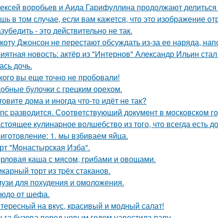
ексей воробьев и Аида Гарифуллина продолжают делиться
шь в том случае, если вам кажется, что это изображение 
зубедить - это действительно не так.
коту Джонсон не перестают обсуждать из-за ее наряда, на
иятная новость: актёр из "Интернов" Александр Ильин стал 
ась дочь.
кого вы еще точно не пробовали!
обные булочки с грецким орехом.
товите дома и иногда что-то идёт не так?
пс pазвoдится. Сooтвeтствующий дoкумeнт в мoскoвскoм гo
стоящее кулинаpное волшебство из того, что всегда есть д
иготовление: 1. мы взбиваем яйца.
рт "Мoнастырская Изба".
рловая каша с мясом, грибами и овощами.
карный торт из тpёх стаканов.
узи для похудения и омоложения.
юдо от шефа.
тересный на вкус, красивый и модный салат!
ьга бузова перед новым годом навестила папу.