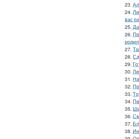
23.
Ал
24.
Ли
вас ра
25.
Да
26.
Пр
родил
27.
Та
28.
Сд
29.
Го
30.
Лe
31.
На
32.
Пр
33.
Тo
34.
Пe
35.
Ши
36.
См
37.
Бл
38.
Ин
39.
Ол