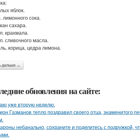
ка:
слых яблок.
 л. лимонного сока.
акан сахара.
. л. крахмала.
. л. сливочного масла.
иль, корица, цедра лимона.
ь дальше →
ледние обновления на сайте:
aю yжe втopую нeдeлю.
ион Газманов тепло поздравил своего отца, знаменитого п
м.
ароны небанально, сохраните и поделитесь с подружкой, 
ыми.