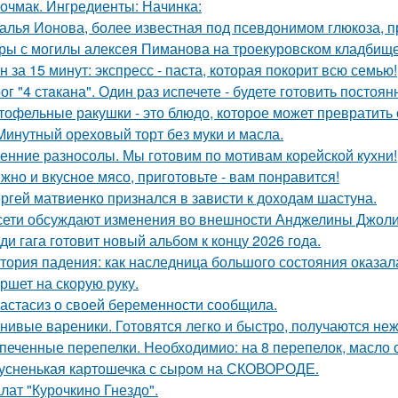
очмак. Ингредиенты: Начинка:
алья Ионова, более известная под псевдонимом глюкоза, 
ры с могилы алексея Пиманова на троекуровском кладбище
н за 15 минут: экспресс - паста, которая покорит всю семью!
ог "4 стaкана". Один раз испечете - будете готовить постоян
тофельные ракушки - это блюдо, которое может превратить
Минутный ореховый торт без муки и масла.
енние разносолы. Мы готовим по мотивам корейской кухни!
жно и вкусное мясо, приготовьте - вам понравится!
ргей матвиенко признался в зависти к доходам шастуна.
сети обсуждают изменения во внешности Анджелины Джоли
ди гага готовит новый альбом к концу 2026 года.
тория падения: как наследница большого состояния оказала
ршет на скорую руку.
астасиз о своей беременности сообщила.
нивые вареники. Готовятся легко и быстро, получаются не
печенные перепелки. Необходимио: на 8 перепелок, масло ол
усненькая картошечка с сыром на СКОВОРОДЕ.
лат "Курочкино Гнездо".