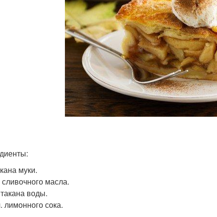
диенты:
акана муки.
г сливочного масла.
Стакана воды.
 л. лимонного сока.