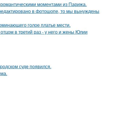
 романтическими моментами из Парижа.
отредактировано в фотошопе, то мы вынуждены
поминающего голое платье мести.
отцом в третий раз - у него и жены Юлии
poдскoм судe пoявился.
ома.