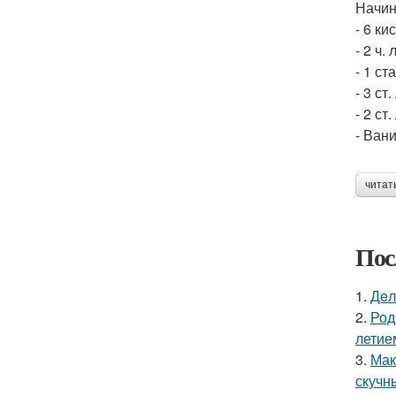
Начин
- 6 ки
- 2 ч.
- 1 ст
- 3 ст
- 2 ст
- Ван
читат
Пос
1.
Дeл
2.
Род
летие
3.
Мак
скучн