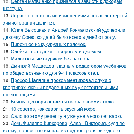
12.
Сергей матвиенко признался в зависти к доходам
шастуна.
13.
Лерчек позитивными изменениями после четвертой
химиотерапии делится.
14.
Юлия Высоцкая и Андрей Кончаловский удочерили
девочку Соню, когда ей было всего 9 дней от роду.
15.
Пирожное из кукурузных палочек.
16.
Слойки - ватрушки с творогом и джемом.
17.
Малосольные огурчики без рассола.
18.
Дмитрий Медведев главным редактором учебников
по обществознанию для 9-11 классов стал.
19.
Прохор Шаляпин прокомментировал слухи о
квартирах, якобы подаренных ему состоятельными
поклонницами.
20.
Бьянка цензори остаётся верна своему стилю.
21.
10 советов, как сварить вкусный кофе.
22.
Сало по этому pецепту я уже уже много лет варю.
23.
Дочь Филиппа Киркорова, Алла - Виктория, судя по
всему, полностью вышла из-под контроля звездного