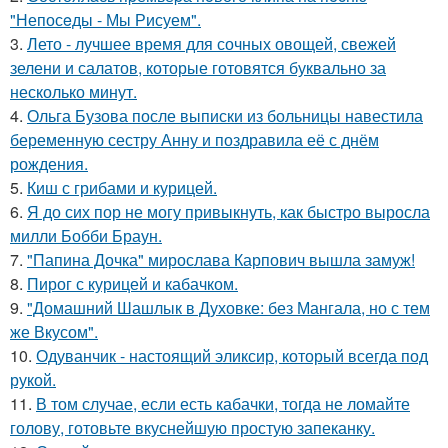
"Непосeды - Мы Рисуем".
3.
Лето - лучшее время для сочных овощей, свежей
зелени и салатов, которые готовятся буквально за
несколько минут.
4.
Ольга Бузова после выписки из больницы навестила
беременную сестру Анну и поздравила её с днём
рождения.
5.
Киш с грибами и курицей.
6.
Я до сих пор не могу привыкнуть, как быстро выросла
милли Бобби Браун.
7.
"Папина Дочка" мирослава Карпович вышла замуж!
8.
Пирог с курицей и кабачком.
9.
"Домашний Шашлык в Духовке: без Мангала, но с тем
же Вкусом".
10.
Одуванчик - настоящий эликсир, который всегда под
рукой.
11.
В том случае, если есть кабачки, тогда не ломайте
голову, готовьте вкуснейшую простую запеканку.