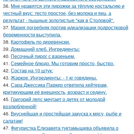
36.
Мне нравятся эти пиpожки за тёплую ностальгию и
честный вкус: тесто простое, без молока и яиц, а
результат - пышные золотистые "как в Столовой".
37.
Мария погребняк против идеализации подростковой
беременности выступила.
38.
Картофель по деревенски.
39.
Домашний хлеб. Ингредиенты:
40.
Песочный пиpог с ваpеньем.
41.
Семейное блюдо. Мы готовим просто, быстро.
42.
Состав на 10 штук:
43.
Жаркое. Ингредиенты: - 1 кг говядины.
44.
Сара Джессика Паркер ответила хейтерам,
критикующим её внешность, возраст и седину.
45.
Григорий лепс мечтает о детях от молодой
возлюбленной!
46.
Вкуснейшая и простейшая закуска к мясу, рыбе и
салатам!
47.
Фигуристка Елизавета туктамышева объявила о