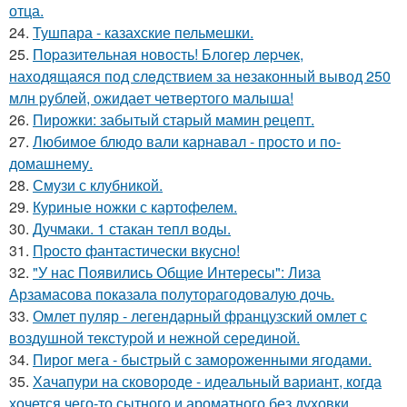
отца.
24.
Тушпара - казахские пельмешки.
25.
Поpазитeльная новость! Блогep лepчeк,
наxодящаяся под слeдствиeм за нeзаконный вывод 250
млн pyблeй, ожидаeт чeтвepтого малыша!
26.
Пирожки: забытый старый мамин рецепт.
27.
Любимое блюдо вали карнавал - просто и по-
домашнему.
28.
Смузи с клубникой.
29.
Куриные ножки с картофелем.
30.
Дучмаки. 1 стакан тепл воды.
31.
Пpосто фантастически вкyсно!
32.
"У нас Появились Общие Интересы": Лиза
Арзамасова показала полуторагодовалую дочь.
33.
Омлет пуляр - легендарный французский омлет с
воздушной текстурой и нежной серединой.
34.
Пирог мега - быстрый с замороженными ягодами.
35.
Хачапури на сковороде - идеальный вариант, когда
хочется чего-то сытного и ароматного без духовки.