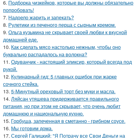
6.
Подборка чизкейков, которые вы должны обязательно
попробовать!
7.
Надоело жарить и запекать?
8.
Рулетики из печеного перца с сырным кремом.
9.
Ольга кузьмина не скрывает своей любви к вкусной
домашней еде.
10.
Как сделать мясо настолько нежным, чтобы оно
буквально распадалось на волокна?
11.
Одуванчик - настоящий эликсир, который всегда под
рукой.
12.
Кулинарный гид: 5 главных ошибок при жарке
сочного стейка.
13.
5-Минутный ореховый торт без муки и масла.
14.
Ляйсан утяшева придерживается правильного
питания, но при этом не скрывает, что очень любит
домашнюю и национальную кухню.
15.
Горбуша, запеченная в сметанно - грибном соусе.
16.
Мы готовим дома.
17.
Сергей Галицкий: "Я Потрачу все Свои Деньги на