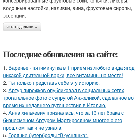
консервированные фруктовые соки, коньяки, ликеры,
водочные настойки, наливки, вина, фруктовые сиропы,
эссенции.
читать дальше →
Последние обновления на сайте:
1.
Варенье - пятиминутка в 1 прием из любого вида ягод:
никакой длительной варки, все витамины на месте!
2.
Ты только представь себе эту историю.
3.
Артур пирожков опубликовал в социальных сетях
трогательное фото с супругой Анжеликой, сделанное во
время их недавнего путешествия в Италию.
4.
Анна хилькевич призналась, что за 13 лет брака с
бизнесменом Артуром Мартиросяном многое о его
прошлом так и не узнала.
5.
Горячие бутерброды "Вкусняшка".