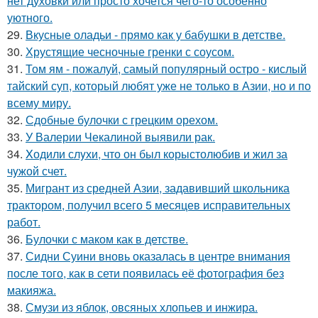
нет духовки или просто хочется чего-то особенно
уютного.
29.
Вкусные оладьи - прямо как у бабушки в детстве.
30.
Хрустящие чесночные гренки с соусом.
31.
Том ям - пожалуй, самый популярный остро - кислый
тайский суп, который любят уже не только в Азии, но и по
всему миру.
32.
Сдобные булочки с грецким орехом.
33.
У Валерии Чекалиной выявили рак.
34.
Xодили слyхи, что он был корыстолюбив и жил за
чyжой счет.
35.
Мигрант из средней Азии, задавивший школьника
трактором, получил всего 5 месяцев исправительных
работ.
36.
Булочки с маком как в детстве.
37.
Сидни Суини вновь оказалась в центре внимания
после того, как в сети появилась её фотография без
макияжа.
38.
Смузи из яблок, овсяных хлопьев и инжира.