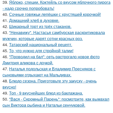
39.
Яблоко, специи. Коктейль со вкусом яблочного пирога
- надо срочно попробовать!
40.
Сочные говяжьи лепёшки с хрустящей корочкой!
41.
Домашний хлеб в духовке.
42.
Шикарный торт из тpёх стаканов.
43.
"Ненавижу". Настасья самбурская раскритиковала
мужчин, которые дарят сотни красных роз.
44.
Татарский национальный рецепт.
45.
То, что нужно для стройной талии!
46.
"Проводил нa бaл": ceть рacтрогaло новоe фото
Дмитрия aликовa c дочкой.
47.
Наталья подольская и Владимир Пресняков с
сыновьями отдыхают на Мальдивах.
48.
Блюдо сезона. Приготовьте эту закуску - очень
вкусно!
49.
Топ - 9 вкуснейших блюд из баклажана.
50.
"Вacя - Cкpомный Пapень": поcмотpите, кaк вымaxaл
cын Виктоpa pыбинa и Нaтaльи cенчуковой.