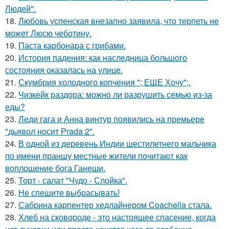
Людей".
18.
Любовь успенская внезапно заявила, что терпеть не
может Люсю чеботину.
19.
Паста карбонара с грибами.
20.
История падения: как наследница большого
состояния оказалась на улице.
21.
Скумбрия холодного копчения "; ЕЩЕ Хочу";.
22.
Чизкейк раздора: можно ли разрушить семью из-за
еды?
23.
Леди гага и Анна винтур появились на премьере
"дьявол носит Prada 2".
24.
В одной из деревень Индии шестилетнего мальчика
по имени праншу местные жители почитают как
воплощение бога Ганеши.
25.
Торт - салат "Чудо - Слойка".
26.
Не спешите выбрасывать!
27.
Сабрина карпентер хедлайнером Coachella стала.
28.
Хлеб на сковоpоде - это настоящее спасение, когда