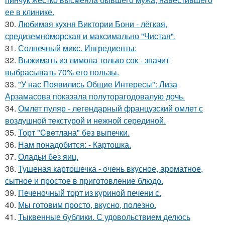
ее в клинике.
30.
Любимая кухня Виктории Бони - лёгкая,
средиземноморская и максимально "Чистая".
31.
Солнечный микс. Ингредиенты:
32.
Выжимать из лимона только сок - значит
выбрасывать 70% его пользы.
33.
"У нас Появились Общие Интересы": Лиза
Арзамасова показала полуторагодовалую дочь.
34.
Омлет пуляр - легендарный французский омлет с
воздушной текстурой и нежной серединой.
35.
Торт "Cвeтлана" без выпечки.
36.
Нам понадобится: - Картошка.
37.
Оладьи без яиц.
38.
Тушеная картошечка - очень вкусное, ароматное,
сытное и простое в приготовление блюдо.
39.
Печеночный торт из куриной печени с.
40.
Мы готовим просто, вкусно, полезно.
41.
Тыквенные бублики. С удовольствием делюсь