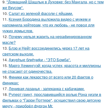
9.
"Домашний Шашлык в Духовке: без Мангала, но с тем
же Вкусом".
10.
Салат из зеленой фасоли с яйцами.
11.
Ксения Бородина выложила видео с мужем и
напомнила хейтерам, что их любовь - не повод для
чужих домыслов.
12.
Почему нельзя жарить на нерафинированном
масле?
13.
Блэр и Нейт воссоединились через 17 лет на
светском выходе.
14.
Ажурhые блиhчиkи - "ЭТO Бомба".
15.
Марго Хемингуэй: когда успех, красота и миллионы
не спасают от одиночества.
16.
Финики как лекарство от всего или 20 фактов о
финиках:
17.
Ленивая лазанья - запеканка с кабачками.
18.
Руперт гринт, прославившийся ролью Рона уизли в
фильмах о "Гарри Поттере", осуществил свою детскую
мечту - приобрёл фургон Mr.