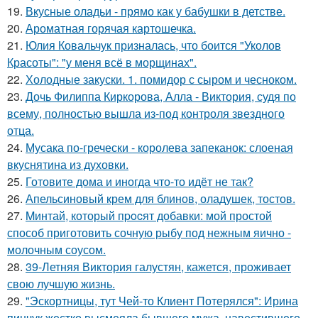
19.
Вкусные оладьи - прямо как у бабушки в детстве.
20.
Ароматная горячая картошечка.
21.
Юлия Ковальчук призналась, что боится "Уколов
Красоты": "у меня всё в морщинах".
22.
Холодные закуски. 1. помидор с сыром и чесноком.
23.
Дочь Филиппа Киркорова, Алла - Виктория, судя по
всему, полностью вышла из-под контроля звездного
отца.
24.
Мусака по-гречески - королева запеканок: слоеная
вкуснятина из духовки.
25.
Готовите дома и иногда что-то идёт не так?
26.
Апельсиновый крем для блинов, оладушек, тостов.
27.
Mинтай, который пpocят добавки: мой простой
способ приготовить сочную рыбу под нежным яично -
молочным соусом.
28.
39-Летняя Виктория галустян, кажется, проживает
свою лучшую жизнь.
29.
"Эскортницы, тут Чей-то Клиент Потерялся": Ирина
пинчук жестко высмеяла бывшего мужа, навестившего