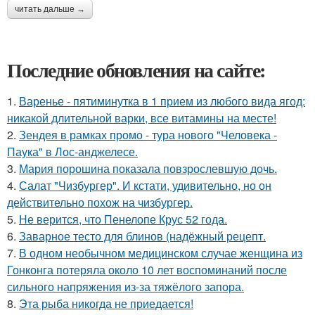
читать дальше →
Последние обновления на сайте:
1.
Варенье - пятиминутка в 1 прием из любого вида ягод:
никакой длительной варки, все витамины на месте!
2.
Зендея в рамках промо - тура нового "Человека -
Паука" в Лос-анджелесе.
3.
Мария порошина показала повзрослевшую дочь.
4.
Салат "Чизбургер". И кстати, удивительно, но он
действительно похож на чизбургер.
5.
Не верится, что Пенелопе Крус 52 года.
6.
Заварное тесто для блинов (надёжный рецепт.
7.
В одном необычном медицинском случае женщина из
Гонконга потеряла около 10 лет воспоминаний после
сильного напряжения из-за тяжёлого запора.
8.
Эта рыба никогда не приедается!