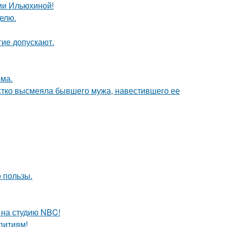
ии Ильюхиной!
делю.
гие допускают.
ома.
естко высмеяла бывшего мужа, навестившего ее
 пользы.
 на студию NBC!
питиям!