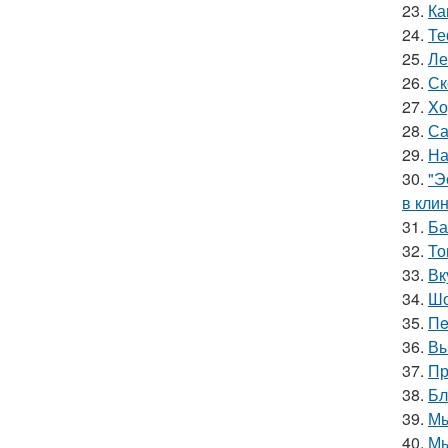
23.
Ка
24.
Те
25.
Ле
26.
Ск
27.
Xо
28.
Са
29.
На
30.
"Э
в клин
31.
Ба
32.
То
33.
Вк
34.
Шо
35.
Пe
36.
Вы
37.
Пр
38.
Бл
39.
Мы
40.
Мы