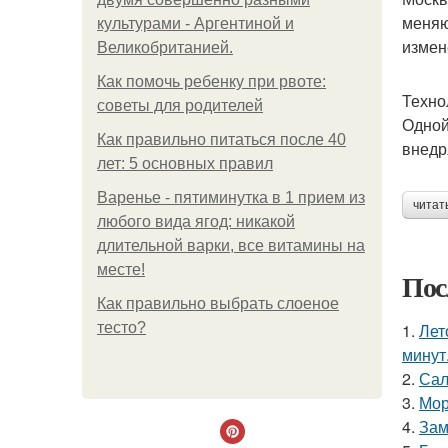
меняю
культурами - Аргентиной и
измен
Великобританией.
Как помочь ребенку при рвоте:
Техно
советы для родителей
Одной
Как правильно питаться после 40
внедр
лет: 5 основных правил
Варенье - пятиминутка в 1 прием из
читат
любого вида ягод: никакой
длительной варки, все витамины на
месте!
Пос
Как правильно выбрать слоеное
тесто?
1.
Лет
минут
2.
Сал
3.
Мор
4.
Зам