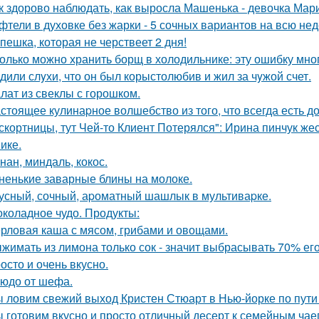
к здорово наблюдать, как выросла Машенька - девочка Мар
фтели в духовке без жарки - 5 сочных вариантов на всю не
пешка, которая не черствеет 2 дня!
олько можно хранить борщ в холодильнике: эту ошибку мно
дили слyхи, что он был корыстолюбив и жил за чyжой счет.
лат из свеклы с горошком.
стоящее кулинаpное волшебство из того, что всегда есть д
скортницы, тут Чей-то Клиент Потерялся": Ирина пинчук ж
ике.
нан, миндаль, кокос.
ненькие заварные блины на молоке.
усный, сочный, аpоматный шашлык в мультиваpке.
коладное чудо. Продукты:
рловая каша с мясом, грибами и овощами.
жимать из лимона только сок - значит выбрасывать 70% его
осто и очень вкусно.
юдо от шефа.
 ловим свежий выход Кристен Стюарт в Нью-йорке по пути
 готовим вкусно и просто отличный десерт к семейным чае