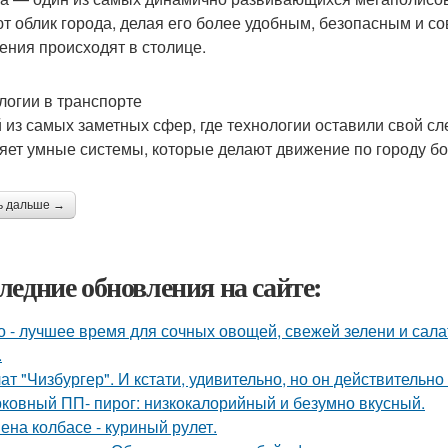
т облик города, делая его более удобным, безопасным и с
ения происходят в столице.
логии в транспорте
 из самых заметных сфер, где технологии оставили свой сл
яет умные системы, которые делают движение по городу б
ь дальше →
ледние обновления на сайте:
о - лучшее время для сочных овощей, свежей зелени и сала
.
ат "Чизбургер". И кстати, удивительно, но он действительно
ковный ПП- пирог: низкокалорийный и безумно вкусный.
ена колбасе - куриный рулет.