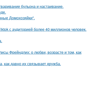
тваривание бульона и настаивание.
еде.
янные Домохозяйки".
iktok с аудиторией более 40 миллионов человек.
а.
исы Фрейндлих: о любви, возрасте и том, как
а, как давно их связывает дружба.