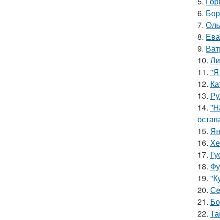
5.
Гор
6.
Бор
7.
Оль
8.
Ева
9.
Ват
10.
Ли
11.
"Я
12.
Ка
13.
Ру
14.
"Н
остав
15.
Ян
16.
Хе
17.
Гу
18.
Фу
19.
"К
20.
Сe
21.
Бо
22.
Та