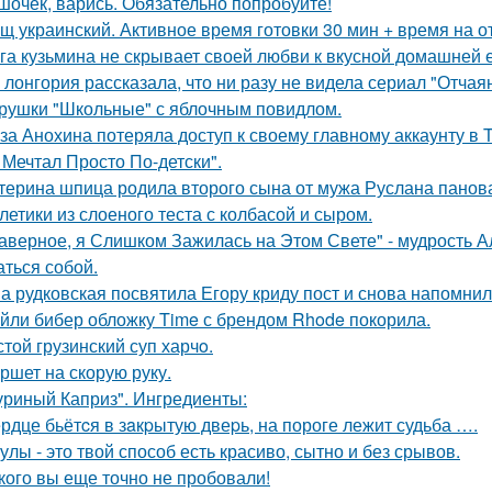
шочек, варись. Обязательно попробуйте!
щ украинский. Активное время готовки 30 мин + время на о
га кузьмина не скрывает своей любви к вкусной домашней 
 лонгория рассказала, что ни разу не видела сериал "Отча
рушки "Школьные" с яблочным повидлом.
за Анохина потеряла доступ к своему главному аккаунту в T
 Мечтал Просто По-детски".
терина шпица родила второго сына от мужа Руслана панов
летики из слоеного теста с колбасой и сыром.
аверное, я Слишком Зажилась на Этом Свете" - мудрость Ал
аться собой.
а рудковская посвятила Егору криду пост и снова напомнил
йли бибер обложку Time с брендом Rhode покорила.
стой грузинский суп харчo.
ршет на скорую руку.
уриный Каприз". Ингредиенты:
рдце бьётcя в зaкpытую двеpь, на пороге лежит судьба ….
улы - это твой способ есть красиво, сытно и без срывов.
кого вы еще точно не пробовали!