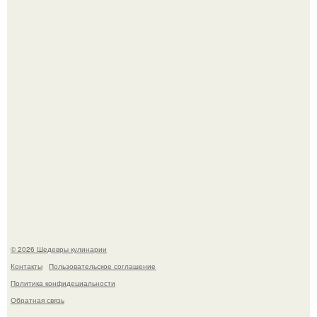
очередной премьере нового человека - паука.
Зендея получила номинацию на премию "Эмми" в
категории "лучшая актриса в драматическом сериале" за
третий сезон "эйфории".
© 2026 Шедевры кулинарии
Контакты
Пользовательское соглашение
Политика конфидециальности
Обратная связь