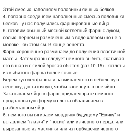
Этой смесью наполняем половинки яичных белков.
4. попарно соединяем наполненные смесью половинки
белков - у нас получились фаршированные яйца.
5. готовим обычный мясной котлетный фарш с луком,
солью, перцем и размоченным в воде хлебом (но не в
молоке - об этом см. В конце рецепта.
Фарш хорошенько разминаем до получения пластичной
массы. Затем фарш следует немного выбить, скатывая
его в шар и с силой бросая об стол (раз 10-15) - котлеты
из выбитого фарша более сочные.
Берем кусочек фарша и разминаем его в небольшую
лепешку, достаточную, чтобы завернуть в нее яйцо.
Закатываем яйцо в фарш, придаем зразе немного
продолговатую форму и слегка обваливаем в
разболтанном яйце.
6. немного вытягиваем мордочку будущему "Ежику" и
вставляем "глазки" и "носик" или из черного перца, или
вырезанные из маслинки или из горбушечки черного