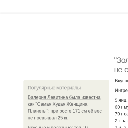
"Зо
не 
Вкусн
Популярные материалы
Ингре
Валерия Левитина была известна
5 яиц.
как "Самая Худая Женщина
60 г м
Планеты": при росте 171 см её вес
70 г с
не превышал 25 кг.
2 г р
1 ч. л
Вкусные и полезные: топ-10