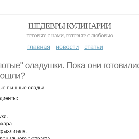
ШЕДЕВРЫ КУЛИНАРИИ
готовьте с нами, готовьте с любовью
главная
новости
статьи
лотые" оладушки. Пока они готовилис
сошли?
ые пышные оладьи.
диенты:
уки.
ахара.
азрыхлителя.
. ванильного экстракта.