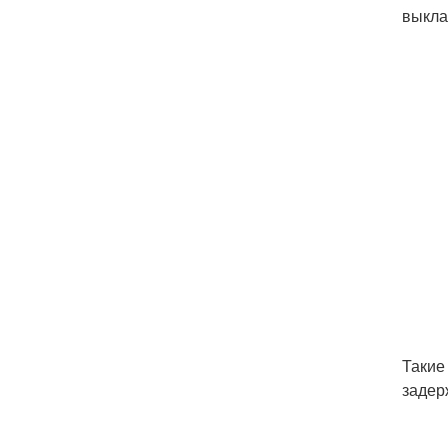
выкла
Такие
задер