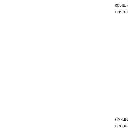
крышк
появл
Лучше
несов