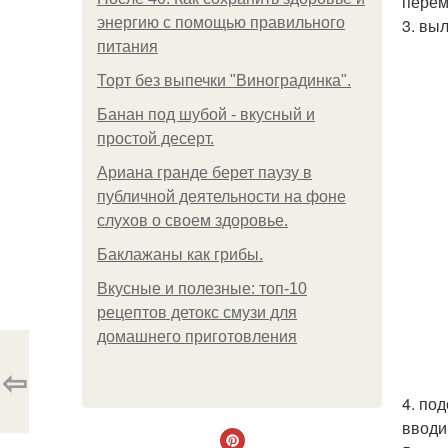
перем
энергию с помощью правильного
3. вы
питания
Торт без выпечки "Виноградинка".
Банан под шубой - вкусный и
простой десерт.
Ариана гранде берет паузу в
публичной деятельности на фоне
слухов о своем здоровье.
Баклажаны как грибы.
Вкусные и полезные: топ-10
рецептов детокс смузи для
домашнего приготовления
⇦
4. по
вводи