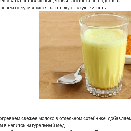
ешивать составляющие, чтобы заготовка не подгорела.
ливаем получившуюся заготовку в сухую емкость.
догреваем свежее молоко в отдельном сотейнике, добавляем 
м в напиток натуральный мед.