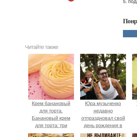
5. по
Понр
Читайте также
Крем банановый
Юра музыченко
для торта.
недавно
Банановый крем
отпраздновал свой
для торта: три
день рождения в
рецепта как
кругу самых