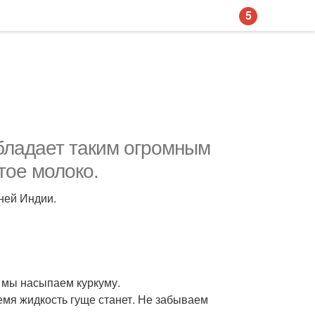
5
обладает таким огромным
тое молоко.
ней Индии.
и мы насыпаем куркуму.
ремя жидкость гуще станет. Не забываем