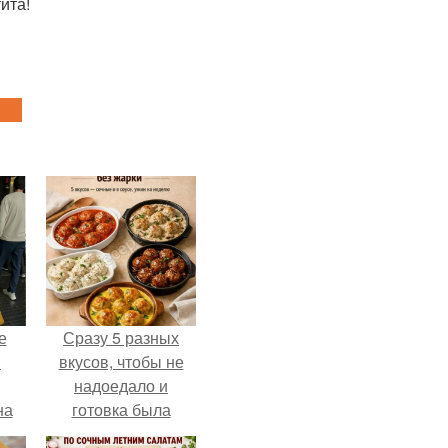
ита!
е
Сразу 5 разных
в
вкусов, чтобы не
надоедало и
на
готовка была
о
проще.