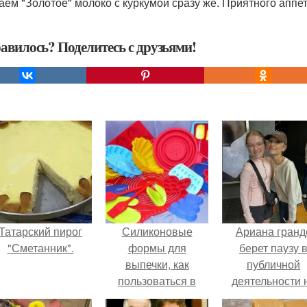
даем "Золотое" молоко с куркумой сразу же. Приятного аппет
авилось? Поделитесь с друзьями!
Татарский пирог
Силиконовые
Ариана гранд
"Сметанник".
формы для
берет паузу 
выпечки, как
публичной
пользоваться в
деятельности 
духовке. 9 правил
фоне слухов 