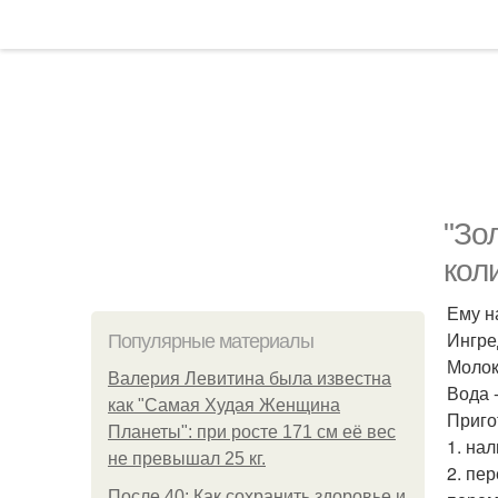
"Зо
кол
Ему н
Ингре
Популярные материалы
Молоко
Валерия Левитина была известна
Вода 
как "Самая Худая Женщина
Приго
Планеты": при росте 171 см её вес
1. на
не превышал 25 кг.
2. пе
После 40: Как сохранить здоровье и