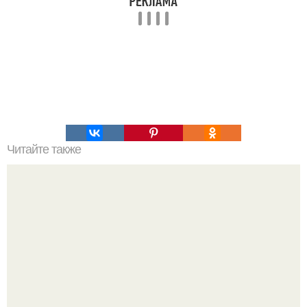
Читайте также
Вкуснейший сырник? Я его довольно часто пеку, он
очень вкусный, нежный и безумно ароматный!