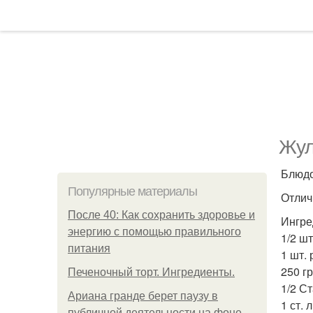
Жул
Блюдо
Популярные материалы
Отлич
После 40: Как сохранить здоровье и
Ингре
энергию с помощью правильного
1/2 ш
питания
1 шт.
250 г
Печеночный торт. Ингредиенты.
1/2 С
Ариана гранде берет паузу в
1 ст. 
публичной деятельности на фоне