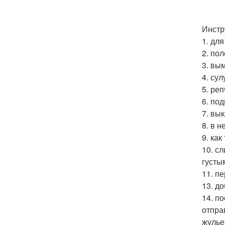
Инстр
1. дл
2. по
3. вы
4. су
5. ре
6. по
7. вы
8. в 
9. ка
10. с
густы
11. п
13. д
14. п
отпра
жулье