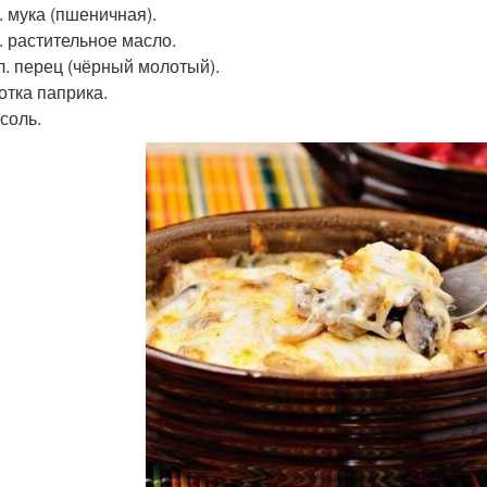
л. мука (пшеничная).
л. растительное масло.
 л. перец (чёрный молотый).
отка паприка.
 соль.