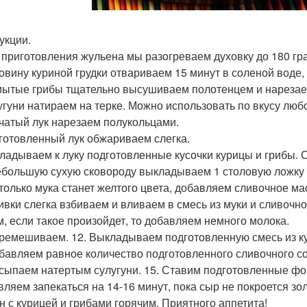
укции.
я приготовления жульена мы разогреваем духовку до 180 гр
ловину куриной грудки отвариваем 15 минут в соленой воде,
мытые грибы тщательно высушиваем полотенцем и нарезае
лугуни натираем на терке. Можно использовать по вкусу люб
пчатый лук нарезаем полукольцами.
дготовленный лук обжариваем слегка.
кладываем к луку подготовленные кусочки курицы и грибы. 
небольшую сухую сковороду выкладываем 1 столовую ложку 
к только мука станет желтого цвета, добавляем сливочное 
ливки слегка взбиваем и вливаем в смесь из муки и сливочн
м, если такое произойдет, то добавляем немного молока.
еремешиваем. 12. Выкладываем подготовленную смесь из ку
обавляем равное количество подготовленного сливочного со
осыпаем натертым сулугуни. 15. Ставим подготовленные ф
вляем запекаться на 14-16 минут, пока сыр не покроется зол
н с курицей и грибами горячим. Приятного аппетита!