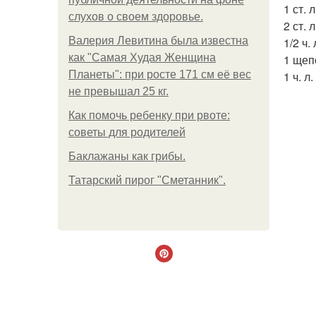
1 ст. 
слухов о своем здоровье.
2 ст. 
Валерия Левитина была известна
1/2 ч.
как "Самая Худая Женщина
1 щеп
Планеты": при росте 171 см её вес
1 ч. л.
не превышал 25 кг.
Как помочь ребенку при рвоте:
советы для родителей
Баклажаны как грибы.
Татарский пирог "Сметанник".