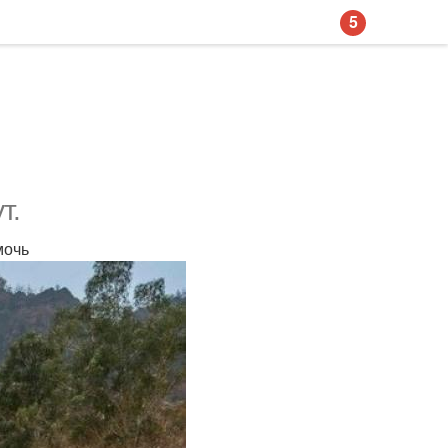
5
т.
мочь