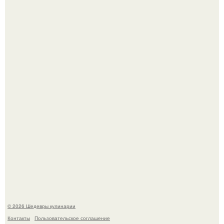
Сын Луи де фюнеса, который выбрал свой путь.
Самая популярная еда летом - мороженое.
© 2026 Шедевры кулинарии
Контакты
Пользовательское соглашение