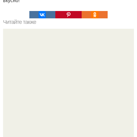
вкусно!
Читайте также
Медовая тыква - вкуснейший десерт.