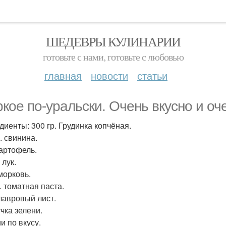
ШЕДЕВРЫ КУЛИНАРИИ
готовьте с нами, готовьте с любовью
главная
новости
статьи
кое по-уральски. Очень вкусно и оч
диенты: 300 гр. Грудинка копчёная.
. свинина.
Картофель.
 лук.
морковь.
л. томатная паста.
 лавровый лист.
чка зелени.
и по вкусу.