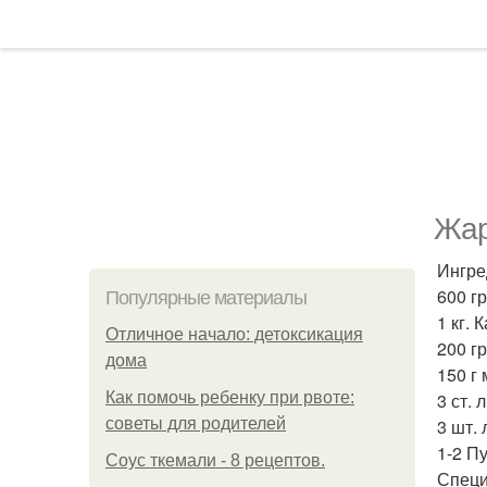
Жар
Ингре
600 гр
Популярные материалы
1 кг. 
Отличное начало: детоксикация
200 гр
дома
150 г 
Как помочь ребенку при рвоте:
3 ст. 
советы для родителей
3 шт.
1-2 Пу
Соус ткемали - 8 рецептов.
Специ