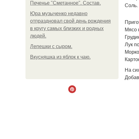
Печенье "Сметанное". Состав.
Соль.
Юра музыченко недавно
отпраздновал свой день рождения
Приго
в кругу самых близких и родных
Мясо 
людей.
Груди
Лук п
Лепешки с сыром.
Морко
Вкусняшка из яблок к чаю.
Карто
На си
Добав