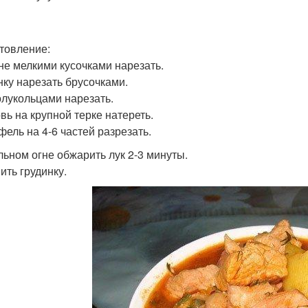
товление:
не мелкими кусочками нарезать.
нку нарезать брусочками.
олукольцами нарезать.
вь на крупной терке натереть.
фель на 4-6 частей разрезать.
льном огне обжарить лук 2-3 минуты.
ить грудинку.