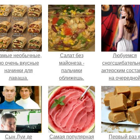
амые необычные,
Салат без
Любуемся
но очень вкусные
майонеза -
сногсшибатель
начинки для
пальчики
актерским сост
лаваша.
оближешь.
на очередно
премьере ново
человека - паук
Сын Луи де
Самая популярная
Первый раз 