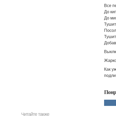
Все п
До ки
До ми
Тушит
Посол
Тушит
Добав
Выклю
Жарко
Как у
подли
Понр
Читайте также