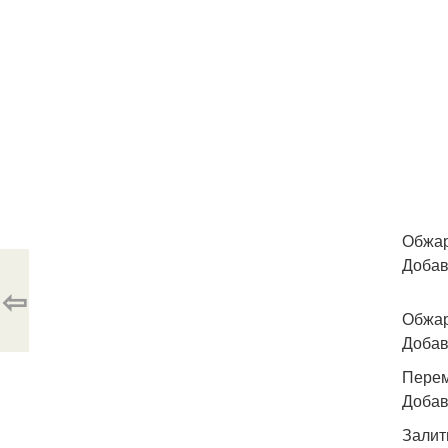
Обжар
Добав
⇦
Обжар
Добав
Перем
Добав
Залит