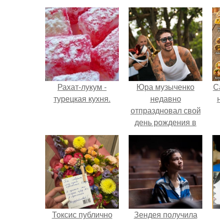
Рахат-лукум -
Юра музыченко
С
турецкая кухня.
недавно
отпраздновал свой
день рождения в
кругу самых
близких и родных
людей.
Токсис публично
Зендея получила