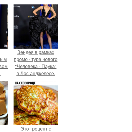
Зендея в рамках
ным
промо - тура нового
авом
"Человека - Паука"
й
в Лос-анджелесе.
го
а.
я
Этот рецепт с