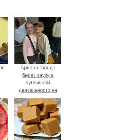
ог
Ариана гранде
берет паузу в
публичной
деятельности на
фоне слухов о
своем здоровье.