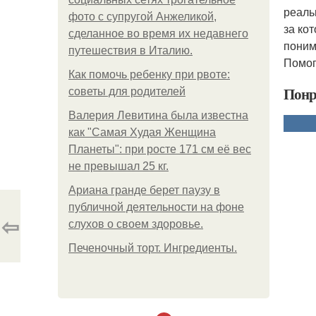
реаль
фото с супругой Анжеликой,
за ко
сделанное во время их недавнего
поним
путешествия в Италию.
Помог
Как помочь ребенку при рвоте:
Понр
советы для родителей
Валерия Левитина была известна
как "Самая Худая Женщина
Планеты": при росте 171 см её вес
не превышал 25 кг.
Ариана гранде берет паузу в
публичной деятельности на фоне
⇦
слухов о своем здоровье.
Печеночный торт. Ингредиенты.