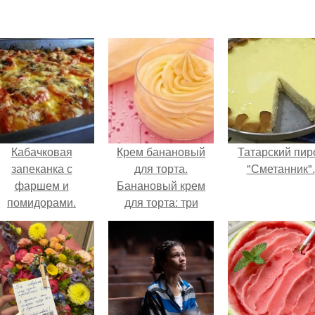
Кабачковая
Крем банановый
Татарский пир
запеканка с
для торта.
"Сметанник".
фаршем и
Банановый крем
помидорами.
для торта: три
рецепта как
приготовить.