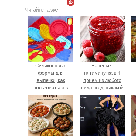
Читайте также
Силиконовые
Варенье -
формы для
пятиминутка в 1
выпечки, как
прием из любого
пользоваться в
вида ягод: никакой
духовке. 9 правил
длительной варки,
использования
все витамины на
силиконовых
месте!
формам для
выпечки.