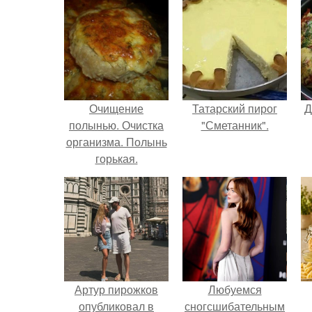
Очищение
Татарский пирог
Д
полынью. Очистка
"Сметанник".
организма. Полынь
горькая.
Артур пирожков
Любуемся
опубликовал в
сногсшибательным