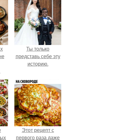
ых
Ты только
не
представь себе эту
историю.
а
е
Этот рецепт с
ных
первого раза даже