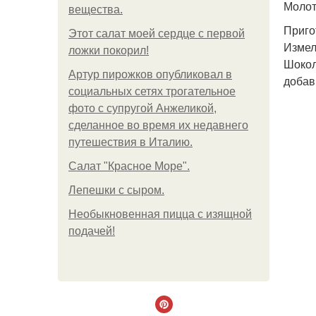
Молот
вещества.
Приго
Этот салат моей сердце с первой
Измел
ложки покорил!
Шокол
Артур пирожков опубликовал в
добав
социальных сетях трогательное
фото с супругой Анжеликой,
сделанное во время их недавнего
путешествия в Италию.
Салат "Красное Море".
Лепешки с сыром.
Необыкновенная пицца с изящной
подачей!