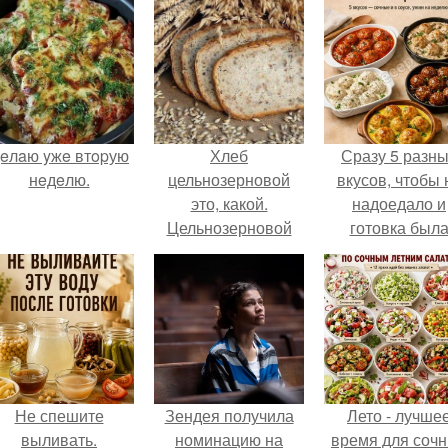
eлaю yжe втopую
Хлеб
Сразу 5 разн
нeдeлю.
цельнозерновой
вкусов, чтобы 
это, какой.
надоедало и
Цельнозерновой
готовка был
хлеб. Настоящий
проще.
цельнозерновой
хлеб очень для
здоровья полезен.
Не спешите
Зендея получила
Лето - лучше
выливать.
номинацию на
время для соч