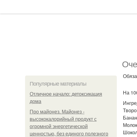
Оче
Обяза
Популярные материалы
На 100
Отличное начало: детоксикация
дома
Ингре
Творо
Про майонез. Майонез -
Банан 
высококалорийный продукт с
Молоко
огромной энергетической
Шокола
ценностью, без единого полезного