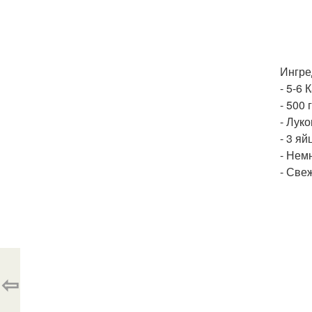
Ингре
- 5-6
- 500
- Луко
- 3 яй
- Нем
- Све
⇦