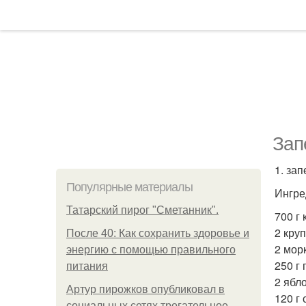
Зап
1. за
Популярные материалы
Ингре
Татарский пирог "Сметанник".
700 г
2 кру
После 40: Как сохранить здоровье и
2 мор
энергию с помощью правильного
250 г 
питания
2 ябло
Артур пирожков опубликовал в
120 г 
социальных сетях трогательное