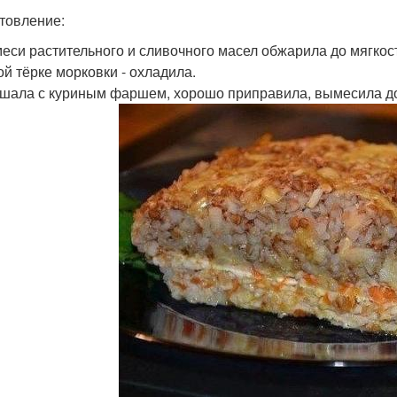
товление:
смеси растительного и сливочного масел обжарила до мягкос
ой тёрке морковки - охладила.
ешала с куриным фаршем, хорошо приправила, вымесила д