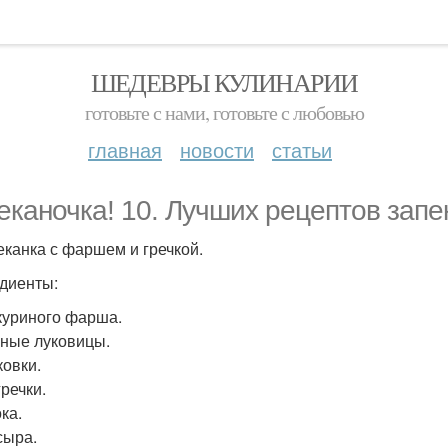
ШЕДЕВРЫ КУЛИНАРИИ
готовьте с нами, готовьте с любовью
главная
новости
статьи
еканочка! 10. Лучших рецептов запе
пеканка с фаршем и гречкой.
диенты:
 куриного фарша.
пные луковицы.
ковки.
гречки.
ка.
сыра.