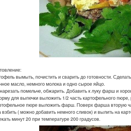
товление:
ртофель вымыть, почистить и сварить до готовности. Сдела
чное масло, немного молока и одно сырое яйцо.
к нарезать помельче, обжарить. Добавить к луку фарш и хоро
форму для выпечки выложить 1/2 часть картофельного пюре, 
ртофельное пюре выложить фарш. Поверх фарша вторую ча
а взбить ( можно добавить немного сливок) и вылить на ка
пекать минут 20 при температуре 200 градусов.