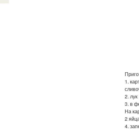
Приго
1. ка
сливо
2. лу
3. в 
На ка
2 яйц
4. за