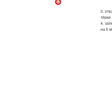
3. от
тёрке
4. за
на 5 м