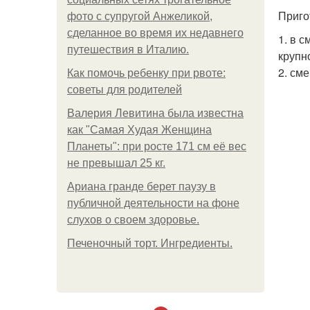
Приго
фото с супругой Анжеликой,
сделанное во время их недавнего
1. в 
путешествия в Италию.
крупн
2. см
Как помочь ребенку при рвоте:
советы для родителей
Валерия Левитина была известна
как "Самая Худая Женщина
Планеты": при росте 171 см её вес
не превышал 25 кг.
Ариана гранде берет паузу в
публичной деятельности на фоне
слухов о своем здоровье.
Печеночный торт. Ингредиенты.