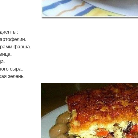
диенты:
 Картофелин.
 грамм фарша.
вица.
ца.
ного сыра.
жая зелень.