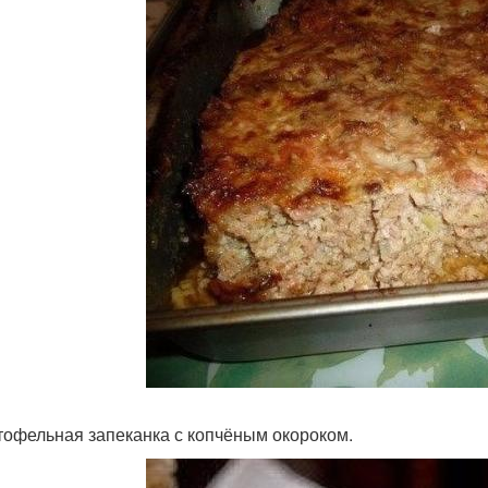
ртофельная запеканка с копчёным окороком.