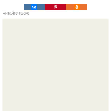
Читайте также
Совет дня. Чудо - смесь масел для роста ресниц и
бровей: