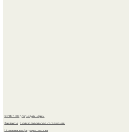
Самая популярная еда летом - мороженое.
Лето - лучшее время для сочных овощей, свежей зелени
и салатов, которые готовятся буквально за несколько
минут.
© 2026 Шедевры кулинарии
Контакты
Пользовательское соглашение
Политика конфидециальности