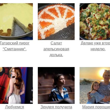
Татарский пирог
Салат
Дeлaю yжe втo
"Сметанник".
апельсиновая
нeдeлю.
долька.
Любуемся
Зендея получила
Мария пороши