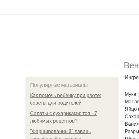
Вен
Ингре
Популярные материалы
Мука п
Как помочь ребенку при рвоте:
Масло
советы для родителей
Яйцо к
Салаты с сухариками: топ - 7
Сахар 
любимых рецептов?
Ванил
Разрых
"Фаршированный" лаваш,
Яблоко
запечённый в духовке.