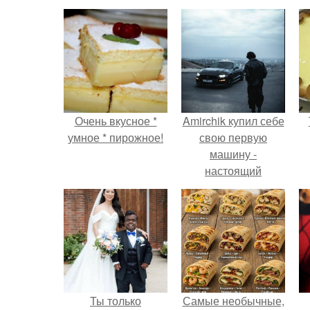
Очень вкусное *
Amirchik купил себе
умное * пирожное!
свою первую
машину -
настоящий
автомобиль мечты
для многих
автолюбителей.
Ты только
Самые необычные,