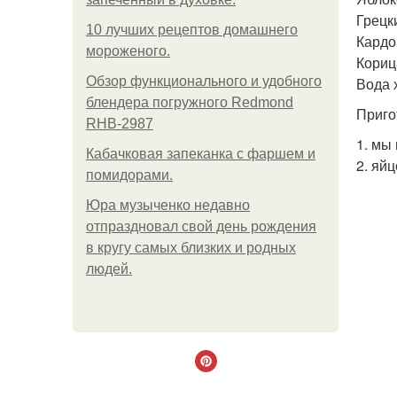
Грецки
10 лучших рецептов домашнего
Кардом
мороженого.
Кориц
Обзор функционального и удобного
Вода х
блендера погружного Redmond
Приго
RHB-2987
1. мы
Кабачковая запеканка с фаршем и
2. яйц
помидорами.
Юра музыченко недавно
отпраздновал свой день рождения
в кругу самых близких и родных
людей.