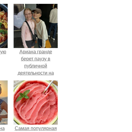
pую
Ариана гранде
берет паузу в
публичной
деятельности на
фоне слухов о
своем здоровье.
на
Самая популярная