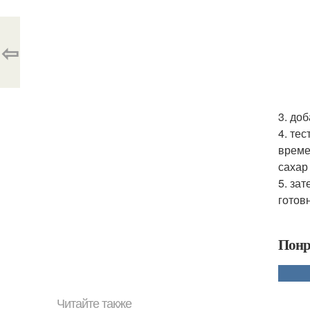
⇦
3. до
4. те
време
сахар
5. за
готовн
Понр
Читайте также