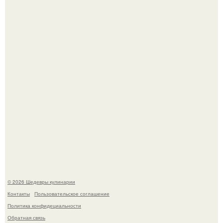
Самая популярная еда летом - мороженое.
Первый раз я попробовал его, когда приехал в гости к
деду.
© 2026 Шедевры кулинарии
Контакты
Пользовательское соглашение
Политика конфидециальности
Обратная связь