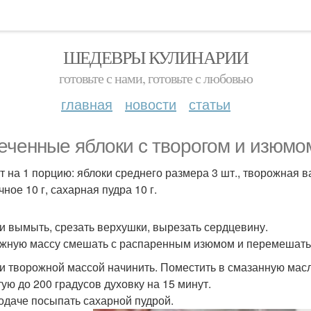
ШЕДЕВРЫ КУЛИНАРИИ
готовьте с нами, готовьте с любовью
главная
новости
статьи
еченные яблоки с творогом и изюмо
т на 1 порцию: яблоки среднего размера 3 шт., творожная ва
ное 10 г, сахарная пудра 10 г.
и вымыть, срезать верхушки, вырезать сердцевину.
жную массу смешать с распаренным изюмом и перемешать
и творожной массой начинить. Поместить в смазанную мас
тую до 200 градусов духовку на 15 минут.
одаче посыпать сахарной пудрой.