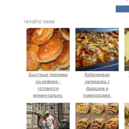
Читайте также
Быстрые пирожки
Кабачковая
на кефире -
запеканка с
готовятся
фаршем и
моментально.
помидорами.