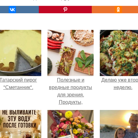
Татарский пирог
Полезные и
Дeлaю yжe втo
"Сметанник".
вредные продукты
нeдeлю.
для зрения.
Продукты,
полезные для
зрения ребенку