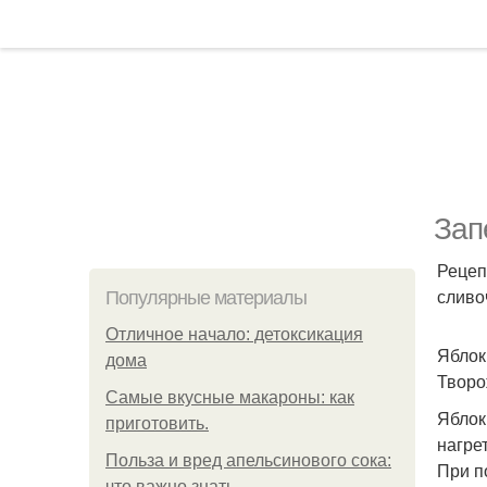
Зап
Рецеп
сливоч
Популярные материалы
Отличное начало: детоксикация
Яблок
дома
Творо
Самые вкусные макароны: как
Яблок
приготовить.
нагре
Польза и вред апельсинового сока:
При п
что важно знать