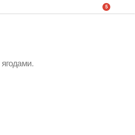
5
 ягодами.