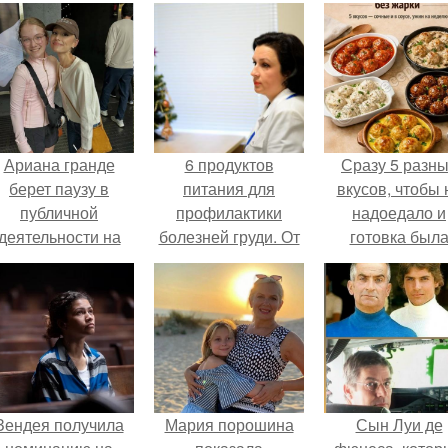
Ариана гранде
6 продуктов
Сразу 5 разн
берет паузу в
питания для
вкусов, чтобы 
публичной
профилактики
надоедало и
деятельности на
болезней груди. От
готовка был
фоне слухов о
чего зависит
проще.
своем здоровье.
качество и
количество
грудного молока?
Зендея получила
Мария порошина
Сын Луи де