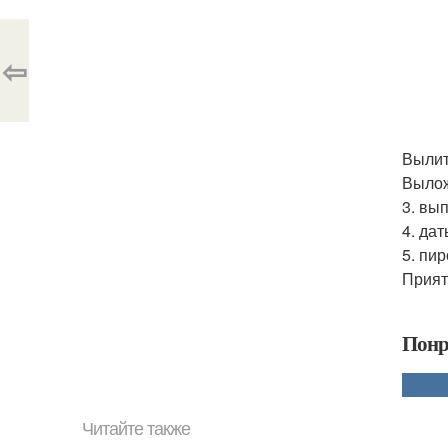
⇦
Вылит
Вылож
3. вы
4. да
5. пи
Прият
Понр
Читайте также