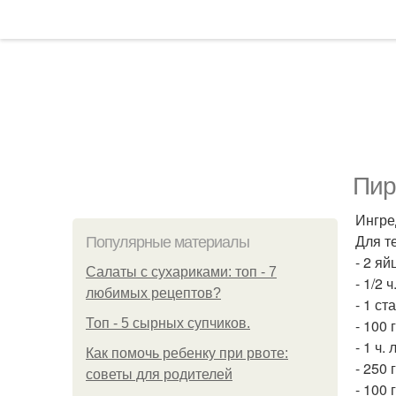
Пир
Ингре
Для т
Популярные материалы
- 2 яй
Салаты с сухариками: топ - 7
- 1/2 
любимых рецептов?
- 1 с
Топ - 5 сырных супчиков.
- 100 
- 1 ч.
Как помочь ребенку при рвоте:
- 250 
советы для родителей
- 100 