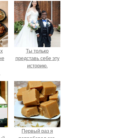
ых
Ты только
не
представь себе эту
историю.
а
Первый раз я