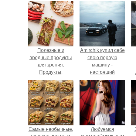
Полезные и
Amirchik купил себе
вредные продукты
свою первую
для зрения.
машину -
Продукты,
настоящий
полезные для
автомобиль мечты
зрения ребенку
для многих
автолюбителей.
Самые необычные,
Любуемся