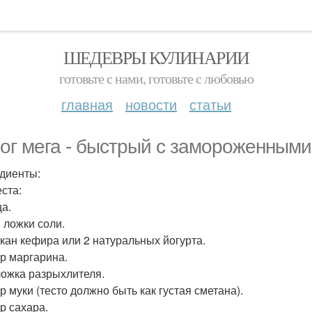
ШЕДЕВРЫ КУЛИНАРИИ
готовьте с нами, готовьте с любовью
главная
новости
статьи
ог мега - быстрый с замороженными
диенты:
еста:
ца.
ч. ложки соли.
такан кефира или 2 натуральных йогурта.
гр маргарина.
 ложка разрыхлителя.
гр муки (тесто должно быть как густая сметана).
гр сахара.