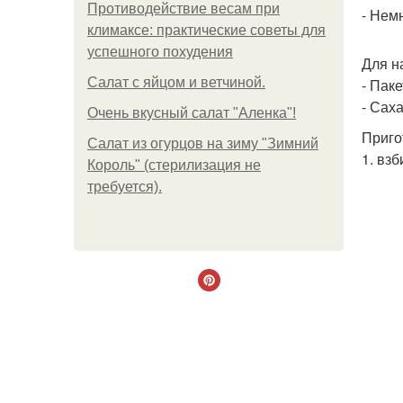
Противодействие весам при
- Нем
климаксе: практические советы для
успешного похудения
Для н
Салат с яйцом и ветчиной.
- Пак
- Саха
Очень вкусный салат "Аленка"!
Приго
Салат из огурцов на зиму "Зимний
1. вз
Король" (стерилизация не
требуется).