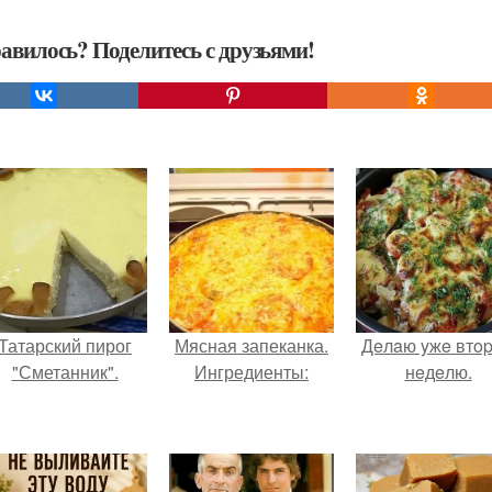
авилось? Поделитесь с друзьями!
Татарский пирог
Мясная запеканка.
Дeлaю yжe втo
"Сметанник".
Ингредиенты:
нeдeлю.