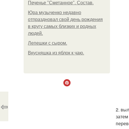
Печенье "Сметанное". Состав.
Юра музыченко недавно
отпраздновал свой день рождения
в кругу самых близких и родных
людей.
Лепешки с сыром.
Вкусняшка из яблок к чаю.
⇦
2. вы
затем
перев