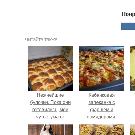
Понр
Читайте также
Нежнейшие
Кабачковая
булочки. Пока они
запеканка с
готовились, мои
фаршем и
чуть с ума от
помидорами.
аромата не сошли!