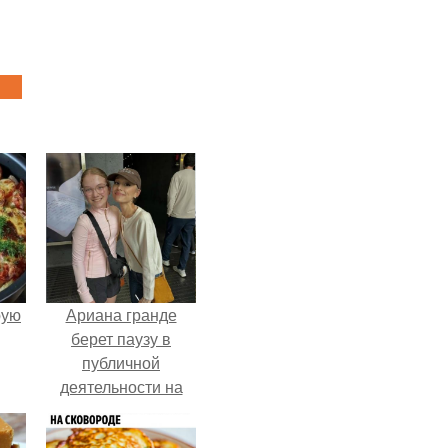
pую
Ариана гранде
берет паузу в
публичной
деятельности на
фоне слухов о
своем здоровье.