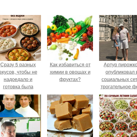
Сразу 5 разных
Как избавиться от
Артур пирожк
вкусов, чтобы не
химии в овощах и
опубликовал 
надоедало и
фруктах?
социальных се
готовка была
трогательное ф
проще.
с супругой
Анжеликой,
сделанное в
время их недав
путешествия 
Италию.