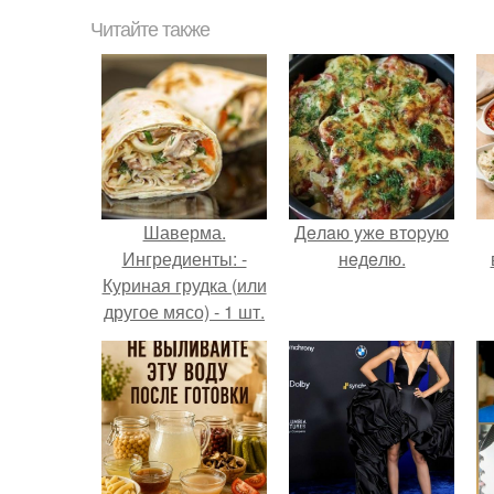
Читайте также
Шаверма.
Дeлaю yжe втopую
Ингредиенты: -
нeдeлю.
Куриная грудка (или
другое мясо) - 1 шт.