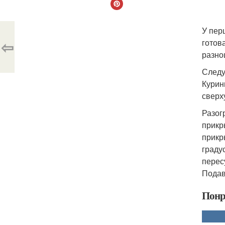
У пер
⇦
готов
разно
Следу
Курин
сверх
Разог
прикр
прикр
граду
перес
Подав
Понр