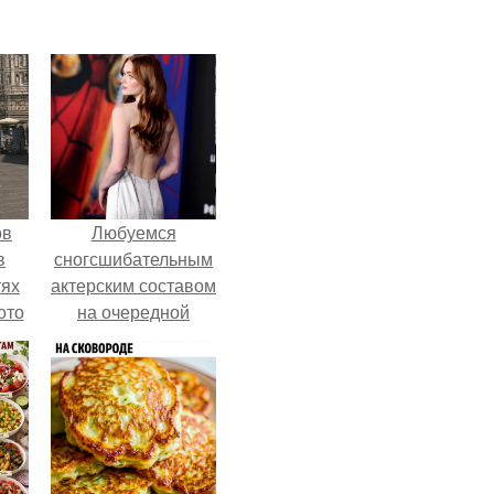
ов
Любуемся
в
сногсшибательным
тях
актерским составом
ото
на очередной
премьере нового
человека - паука.
о
него
в