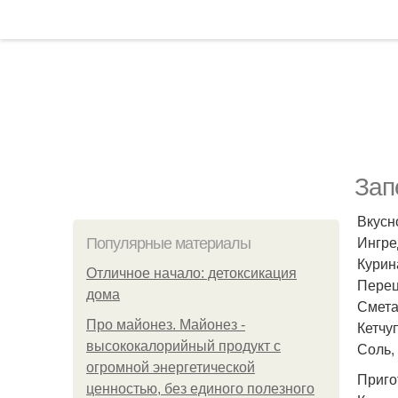
Зап
Вкусн
Ингре
Популярные материалы
Курина
Отличное начало: детоксикация
Перец
дома
Сметан
Про майонез. Майонез -
Кетчуп
высококалорийный продукт с
Соль, 
огромной энергетической
Приго
ценностью, без единого полезного