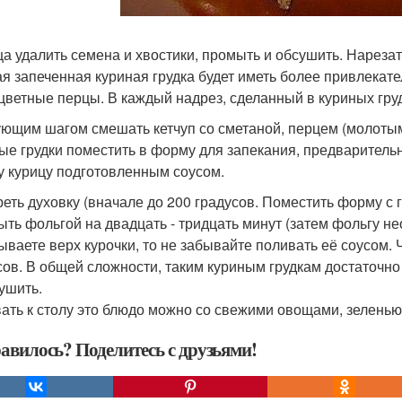
ца удалить семена и хвостики, промыть и обсушить. Нареза
ая запеченная куриная грудка будет иметь более привлекате
цветные перцы. В каждый надрез, сделанный в куриных груд
ющим шагом смешать кетчуп со сметаной, перцем (молоты
ые грудки поместить в форму для запекания, предварител
у курицу подготовленным соусом.
реть духовку (вначале до 200 градусов. Поместить форму с
ыть фольгой на двадцать - тридцать минут (затем фольгу не
ываете верх курочки, то не забывайте поливать её соусом. 
сов. В общей сложности, таким куриным грудкам достаточно 
ушить.
ать к столу это блюдо можно со свежими овощами, зеленью
авилось? Поделитесь с друзьями!