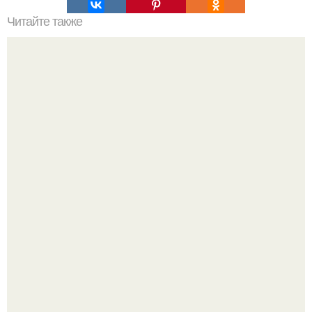
Читайте также
20 вкусных начинок для рулета из лаваша.
Кабачковая запеканка с фаршем и помидорами.