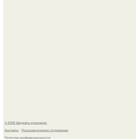
Первый раз я попробовал его, когда приехал в гости к
деду.
Лето - лучшее время для сочных овощей, свежей зелени
и салатов, которые готовятся буквально за несколько
минут.
© 2026 Шедевры кулинарии
Контакты
Пользовательское соглашение
Политика конфидециальности