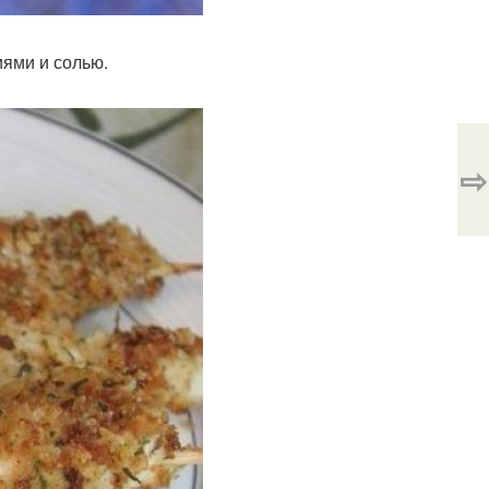
иями и солью.
⇨