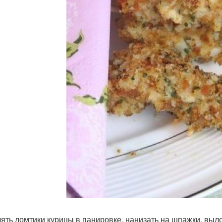
ять ломтики курицы в панировке, нанизать на шпажки, выл