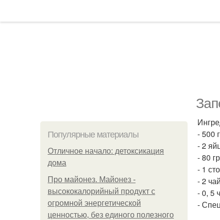
Зап
Ингре
- 500 
Популярные материалы
- 2 яй
Отличное начало: детоксикация
- 80 
дома
- 1 с
Про майонез. Майонез -
- 2 ч
высококалорийный продукт с
- 0, 5
огромной энергетической
- Спе
ценностью, без единого полезного