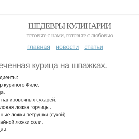
ШЕДЕВРЫ КУЛИНАРИИ
готовьте с нами, готовьте с любовью
главная
новости
статьи
еченная курица на шпажках.
диенты:
гр куриного Филе.
ца.
гр панировочных сухарей.
толовая ложка горчицы.
айные ложки петрушки (сухой).
 чайной ложки соли.
ции.