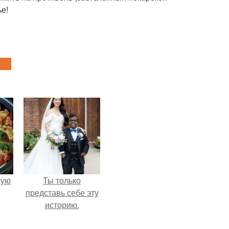
ье!
pую
Ты только
представь себе эту
историю.