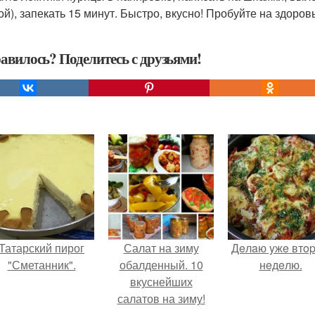
ой), запекать 15 минут. Быстро, вкусно! Пробуйте на здоров
авилось? Поделитесь с друзьями!
Татарский пирог
Салат на зиму
Дeлaю yжe втo
"Сметанник".
обалденный. 10
нeдeлю.
вкуснейших
салатов на зиму!