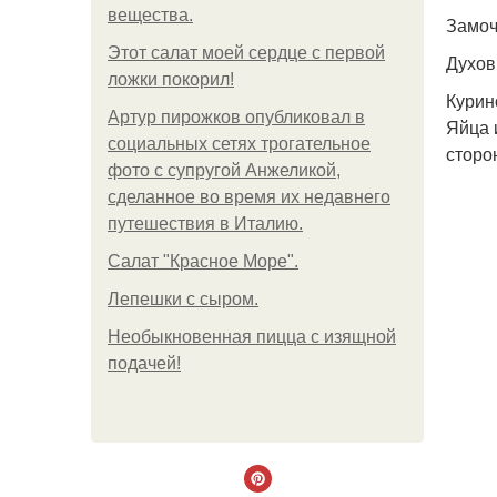
вещества.
Замоч
Этот салат моей сердце с первой
Духов
ложки покорил!
Курин
Артур пирожков опубликовал в
Яйца 
социальных сетях трогательное
сторо
фото с супругой Анжеликой,
сделанное во время их недавнего
путешествия в Италию.
Салат "Красное Море".
Лепешки с сыром.
Необыкновенная пицца с изящной
подачей!