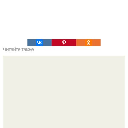
Читайте также
Быстрые пирожки на кефире - готовятся моментально.